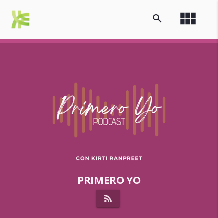
view_module
search
PRIMERO YO