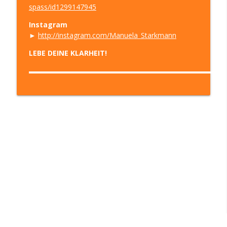
spass/id1299147945
Instagram
►
http://instagram.com/Manuela_Starkmann
LEBE DEINE KLARHEIT!
▬▬▬▬▬▬▬▬▬▬▬▬▬▬▬▬▬▬▬▬▬▬▬▬▬▬▬