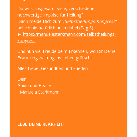
Sinn, Spaß, Spirit in Deinem Leben
Du willst insgesamt viele, verschiedene,
hochwertige Impulse für Heilung?
Einblick in Heiler und Medium sein –
Dann melde Dich zum „
Selbstheilungs-Kongress
“
Klarheit 304
info_outline
an! Ich bin natürlich auch dabei (Tag 8).
LEBE DEINE KLARHEIT! – Die LebensWeise für mehr
►
https://manuelastarkmann.com/selbstheilungs-
Sinn, Spaß, Spirit in Deinem Leben
kongress
Hochsensibel und in der Isolation –
Und nun viel Freude beim Erkennen, wo Dir Deine
Klarheit 303
Erwartungshaltung ins Leben grätscht …
info_outline
LEBE DEINE KLARHEIT! – Die LebensWeise für mehr
Alles Liebe, Gesundheit und Frieden
Sinn, Spaß, Spirit in Deinem Leben
Dein
Hochsensibel? Warum Du so nicht
Guide und Healer
glücklich wirst! – Klarheit 302
info_outline
Manuela Starkmann
LEBE DEINE KLARHEIT! – Die LebensWeise für mehr
Sinn, Spaß, Spirit in Deinem Leben
Neues Jahr, neues Glück – Klarheit 301
info_outline
LEBE DEINE KLARHEIT! – Die LebensWeise für mehr
LEBE DEINE KLARHEIT!
Sinn, Spaß, Spirit in Deinem Leben