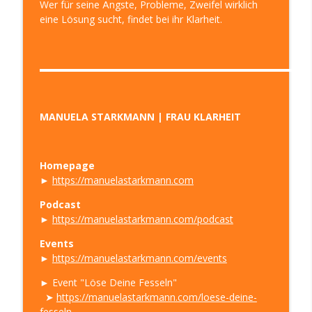
Wer für seine Ängste, Probleme, Zweifel wirklich
eine Lösung sucht, findet bei ihr Klarheit.
▬▬▬▬▬▬▬▬▬▬▬▬▬▬▬▬▬▬▬▬▬▬▬▬▬▬▬
MANUELA STARKMANN | FRAU KLARHEIT
Homepage
►
https://manuelastarkmann.com
Podcast
►
https://manuelastarkmann.com/podcast
Events
►
https://manuelastarkmann.com/events
► Event "Löse Deine Fesseln"
➤
https://manuelastarkmann.com/loese-deine-
fesseln