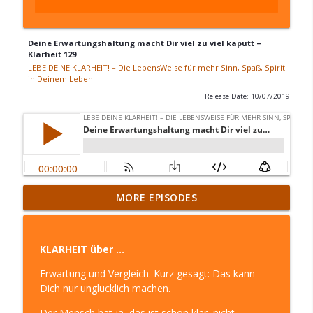
Deine Erwartungshaltung macht Dir viel zu viel kaputt –
Klarheit 129
LEBE DEINE KLARHEIT! – Die LebensWeise für mehr Sinn, Spaß, Spirit
in Deinem Leben
Release Date: 10/07/2019
Ende … Ich bin dann mal weg – Klarheit
MORE EPISODES
310
info_outline
LEBE DEINE KLARHEIT! – Die LebensWeise für mehr
Sinn, Spaß, Spirit in Deinem Leben
KLARHEIT über …
Das Leben einfacher meistern mit den
Erwartung und Vergleich. Kurz gesagt: Das kann
weltlichen Ratgebern und den geistigen
Dich nur unglücklich machen.
info_outline
Helfern – Klarheit 309
Der Mensch hat ja, das ist schon klar, nicht
LEBE DEINE KLARHEIT! – Die LebensWeise für mehr