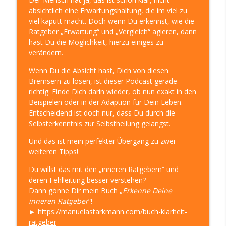
absichtlich eine Erwartungshaltung, die im viel zu
Sinn, Spaß, Spirit in Deinem Leben
viel kaputt macht. Doch wenn Du erkennst, wie die
Ratgeber „Erwartung“ und „Vergleich“ agieren, dann
DIE-Innere-Ratgeber-ERKENNTNIS -
hast Du die Möglichkeit, hierzu einiges zu
einfach leben – Klarheit 308
info_outline
verändern.
LEBE DEINE KLARHEIT! – Die LebensWeise für mehr
Sinn, Spaß, Spirit in Deinem Leben
Wenn Du die Absicht hast, Dich von diesen
Bremsern zu lösen, ist dieser Podcast gerade
55. Geburtstag - Einblick, Rückblick,
richtig. Finde Dich darin wieder, ob nun exakt in den
Ausblick – Klarheit 307
info_outline
Beispielen oder in der Adaption für Dein Leben.
LEBE DEINE KLARHEIT! – Die LebensWeise für mehr
Entscheidend ist doch nur, dass Du durch die
Sinn, Spaß, Spirit in Deinem Leben
Selbsterkenntnis zur Selbstheilung gelangst.
Auf eine Tasse Tee: mit CLEMENS KUBY -
Und das ist mein perfekter Übergang zu zwei
über Selbstheilung, Veränderung und
weiteren Tipps!
info_outline
Reinkarnation – Klarheit 306
Du willst das mit den „inneren Ratgebern“ und
LEBE DEINE KLARHEIT! – Die LebensWeise für mehr
deren Fehlleitung besser verstehen?
Sinn, Spaß, Spirit in Deinem Leben
Dann gönne Dir mein Buch „
Erkenne Deine
inneren Ratgeber
“!
25 Jahre selbständig: Erfolg und
►
https://manuelastarkmann.com/buch-klarheit-
Berufung – Klarheit 305
info_outline
ratgeber
LEBE DEINE KLARHEIT! – Die LebensWeise für mehr