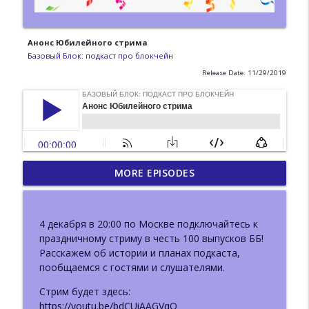
Анонс Юбилейного стрима
Базовый Блок: подкаст про блокчейн
Release Date: 11/29/2019
ББ-223: DWeb Camp.
MORE EPISODES
Децентрализованный веб вне
info_outline
блокчейна
Базовый Блок: подкаст про блокчейн
4 декабря в 20:00 по Москве подключайтесь к
праздничному стриму в честь 100 выпусков ББ!
ББ-222: Иван Козлов (Resolv) о жизни
Расскажем об истории и планах подкаста,
info_outline
после взлома и новом продукте
пообщаемся с гостями и слушателями.
Базовый Блок: подкаст про блокчейн
Стрим будет здесь:
ББ-221: Пост-квантовая криптография.
https://youtu.be/bdCUiAAGVqQ