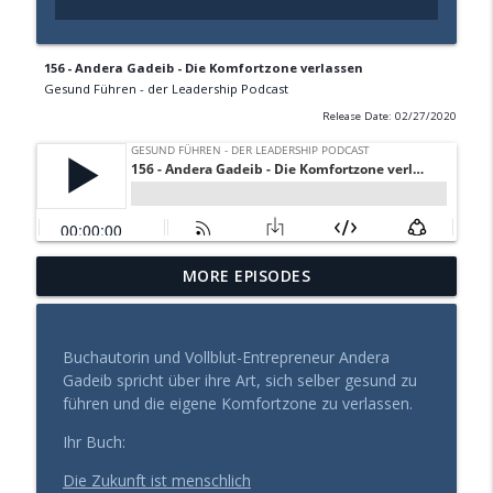
156 - Andera Gadeib - Die Komfortzone verlassen
Gesund Führen - der Leadership Podcast
Release Date: 02/27/2020
Gesund Führen: Die verborgene Gefahr
MORE EPISODES
info_outline
der Sachlichkeit
Gesund Führen - der Leadership Podcast
Buchautorin und Vollblut-Entrepreneur Andera
Mehr als Fleiß und Disziplin: Wie Sie aus
Gadeib spricht über ihre Art, sich selber gesund zu
einem Zustand der Leichtigkeit Großes
info_outline
führen und die eigene Komfortzone zu verlassen.
erschaffen
Gesund Führen - der Leadership Podcast
Ihr Buch:
Die Zukunft ist menschlich
Warum manche Führungskräfte in Krisen