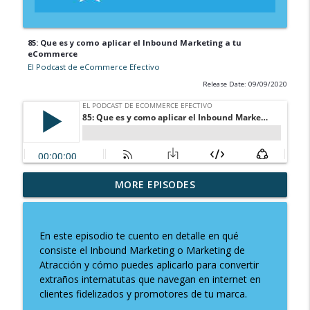
85: Que es y como aplicar el Inbound Marketing a tu
eCommerce
El Podcast de eCommerce Efectivo
Release Date: 09/09/2020
194: Resiliencia Digital: Cómo Fortalecer
MORE EPISODES
info_outline
Tu Mente y Tu Negocio Online
El Podcast de eCommerce Efectivo
En este episodio te cuento en detalle en qué
193: Detrás del Carrito de Compra:
consiste el Inbound Marketing o Marketing de
Optimización y Soporte en
info_outline
Atracción y cómo puedes aplicarlo para convertir
WooCommerce por Jaime Gármar
extraños internatutas que navegan en internet en
El Podcast de eCommerce Efectivo
clientes fidelizados y promotores de tu marca.