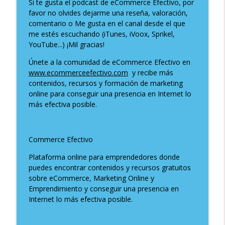
Si te gusta el podcast de eCommerce Efectivo, por
favor no olvides dejarme una reseña, valoración,
187: Oportunidades en el metaverso
comentario o Me gusta en el canal desde el que
info_outline
para los eCommerce
me estés escuchando (iTunes, iVoox, Sprikel,
El Podcast de eCommerce Efectivo
YouTube...) ¡Mil gracias!
Únete a la comunidad de eCommerce Efectivo en
186: Desentrañando el Éxito Digital con
info_outline
www.ecommerceefectivo.com
y recibe más
Álvaro Santiago de NeoAttack
contenidos, recursos y formación de marketing
El Podcast de eCommerce Efectivo
online para conseguir una presencia en Internet lo
más efectiva posible.
185: Descifrando el Sales Funnel Canvas
info_outline
con Javier Echaleku
El Podcast de eCommerce Efectivo
Commerce Efectivo
Plataforma online para emprendedores donde
puedes encontrar contenidos y recursos gratuitos
sobre eCommerce, Marketing Online y
Emprendimiento y conseguir una presencia en
Internet lo más efectiva posible.