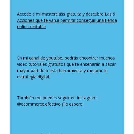
192: Como mejorar la productividad de
info_outline
tu tienda online con Make
Accede a mi masterclass gratuita y descubre
Las 5
El Podcast de eCommerce Efectivo
Acciones que te van.a permitir conseguir una tienda
online rentable
191: Descubriendo Brava Fabrics:
Ecommerce y Sostenibilidad con Iván
info_outline
Monells
El Podcast de eCommerce Efectivo
En
mi canal de youtube
, podrás encontrar muchos
190: Descubre cómo la IA está
video tutoriales gratuitos que te enseñarán a sacar
revolucionando la industria del
info_outline
mayor partido a esta herramienta y mejorar tu
eCommerce
estrategia digital.
El Podcast de eCommerce Efectivo
189: Tácticas efectivas para aumentar
tus suscriptores: Cómo captar la
También me puedes seguir en Instagram:
info_outline
atención en el email marketing
@ecommerce.efectivo ¡Te espero!
El Podcast de eCommerce Efectivo
188: Claves para Cultivar un Mindset
info_outline
Emprendedor en el Ecommerce
El Podcast de eCommerce Efectivo