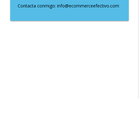
Contacta conmigo: info@ecommerceefectivo.com
Libsyn Directory -
Liberated Syndication