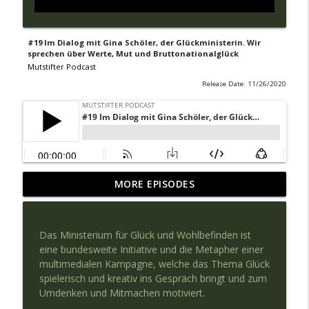
#19 Im Dialog mit Gina Schöler, der Glückministerin. Wir
sprechen über Werte, Mut und Bruttonationalglück
Mutstifter Podcast
Release Date: 11/26/2020
MORE EPISODES
#80 Die Zukunft der Schule - Daniel Jung
info_outline
Mutstifter Podcast
Das Ministerium für Glück und Wohlbefinden ist
# 79 Wie finde ich den Mut zum flirten?
eine bundesweite Initiative und die Metapher einer
info_outline
Mutstifter Podcast
multimedialen Kampagne, welche das Thema Glück
spielerisch und kreativ ins Gespräch bringt und zum
Umdenken und Mitmachen motiviert.
#78 Michael Ehlers - Wer was zu sagen