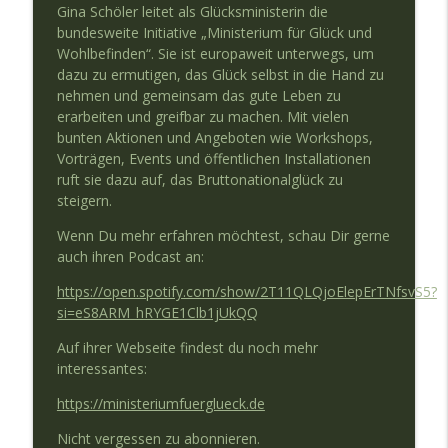
info_outline
hat, sollte reden können
Gina Schöler leitet als Glücksministerin die
Mutstifter Podcast
bundesweite Initiative „Ministerium für Glück und
Wohlbefinden“. Sie ist europaweit unterwegs, um
dazu zu ermutigen, das Glück selbst in die Hand zu
#77 Was ist der Sinn deines Lebens?
info_outline
nehmen und gemeinsam das gute Leben zu
Mutstifter Podcast
erarbeiten und greifbar zu machen. Mit vielen
bunten Aktionen und Angeboten wie Workshops,
Vorträgen, Events und öffentlichen Installationen
#76 Pia Tischer - Mut im Recruiting
info_outline
ruft sie dazu auf, das Bruttonationalglück zu
Mutstifter Podcast
steigern.
Wenn Du mehr erfahren möchtest, schau Dir gerne
#75 Zwischenbilanz und wie es weiter
info_outline
auch ihren Podcast an:
geht!
Mutstifter Podcast
https://open.spotify.com/show/2T11QLQjoElepErTNfsvS5?
si=eS8ARM_hRYGE1Clb1jUkQQ
#74 Chakra Up your life - Karolin Bruse
info_outline
Auf ihrer Webseite findest du noch mehr
Mutstifter Podcast
interessantes:
https://ministeriumfuerglueck.de
#73 Musterbrecher Stefan Kaduk
info_outline
Mutstifter Podcast
Nicht vergessen zu abonnieren.