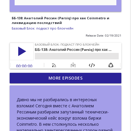
ББ-138: Анатолий Рессин (Parsiq) про хак Coinmetro и
ликвидацию последствий
Базовый Блок: подкаст про блокчейн
Release Date: 02/19/2021
ББ-223: DWeb Camp.
MORE EPISODES
Децентрализованный веб вне
info_outline
блокчейна
Базовый Блок: подкаст про блокчейн
Давно мы не разбирались в интересных
взломах! Сегодня вместе с Анатолием
ББ-222: Иван Козлов (Resolv) о жизни
Рессиным разбираем запутанный технически-
info_outline
после взлома и новом продукте
экономический кейс вокруг взлома биржи
Базовый Блок: подкаст про блокчейн
Coinmetro. В нем столкнулось несколько
материально заинтересованных сторон разной