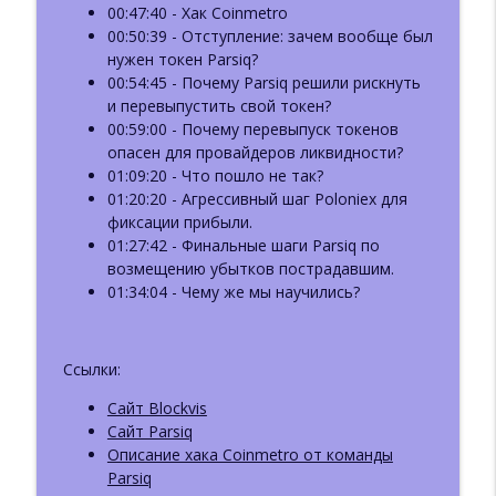
ББ-216: ИИ-аудиты в Web3
00:47:40 - Хак Coinmetro
info_outline
Базовый Блок: подкаст про блокчейн
00:50:39 - Отступление: зачем вообще был
нужен токен Parsiq?
00:54:45 - Почему Parsiq решили рискнуть
ББ-215: Отчёт Messari-2026. Часть 2.
и перевыпустить свой токен?
info_outline
MultiChain и DeFi (feat. Лёха cp287)
00:59:00 - Почему перевыпуск токенов
Базовый Блок: подкаст про блокчейн
опасен для провайдеров ликвидности?
01:09:20 - Что пошло не так?
ББ-214: Отчёт Messari-2026. Часть 1.
01:20:20 - Агрессивный шаг Poloniex для
Крипта и TradFi (ft. Павел
info_outline
фиксации прибыли.
Комаровский)
01:27:42 - Финальные шаги Parsiq по
Базовый Блок: подкаст про блокчейн
возмещению убытков пострадавшим.
01:34:04 - Чему же мы научились?
Ссылки:
Cайт Blockvis
Cайт Parsiq
Описание хака Coinmetro от команды
Parsiq