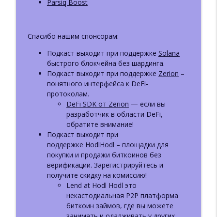
Parsiq Boost
Спасибо нашим спонсорам:
Подкаст выходит при поддержке
Solana
–
быстрого блокчейна без шардинга.
Подкаст выходит при поддержке
Zerion
–
понятного интерфейса к DeFi-
протоколам.
DeFi SDK от Zerion
— если вы
разработчик в области DeFi,
обратите внимание!
Подкаст выходит при
поддержке
HodlHodl
– площадки для
покупки и продажи биткоинов без
верификации. Зарегистрируйтесь и
получите скидку на комиссию!
Lend at Hodl Hodl это
некастодиальная P2P платформа
биткоин займов, где вы можете
занимать и одалживать у других