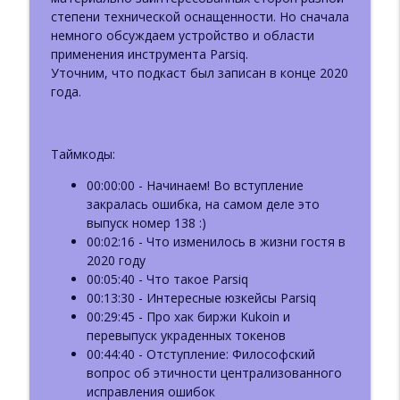
ББ-221: Пост-квантовая криптография.
степени технической оснащенности. Но сначала
info_outline
Bitcoin и Ethereum
немного обсуждаем устройство и области
Базовый Блок: подкаст про блокчейн
применения инструмента Parsiq.
Уточним, что подкаст был записан в конце 2020
ББ-220: Пост-квантовая криптография.
года.
info_outline
Часть 1: теория и стандарты
Базовый Блок: подкаст про блокчейн
Таймкоды:
ББ-219: Василий Шаповалов: Lido,
info_outline
Ethereum и DeFi в новой реальности
00:00:00 - Начинаем! Во вступление
Базовый Блок: подкаст про блокчейн
закралась ошибка, на самом деле это
выпуск номер 138 :)
ББ 218: Григорий Осипов:
00:02:16 - Что изменилось в жизни гостя в
Крипторасследования и границы
info_outline
2020 году
приватности в блокчейне
00:05:40 - Что такое Parsiq
Базовый Блок: подкаст про блокчейн
00:13:30 - Интересные юзкейсы Parsiq
00:29:45 - Про хак биржи Kukoin и
ББ-217: Отчёт Messari-2026. Часть 3.
перевыпуск украденных токенов
info_outline
DeAI и DePIN (ft. Евгений Пономарев)
00:44:40 - Отступление: Философский
Базовый Блок: подкаст про блокчейн
вопрос об этичности централизованного
исправления ошибок