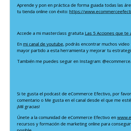
186: Desentrañando el Éxito Digital con Álvaro Sa
Aprende y pon en práctica de forma guiada todas las área
El Podcast de eCommerce Efectivo
tu tienda online con éxito:
https://www.ecommerceefect
185: Descifrando el Sales Funnel Canvas con Javier
Accede a mi masterclass gratuita
Las 5 Acciones que te 
El Podcast de eCommerce Efectivo
En
mi canal de youtube
, podrás encontrar muchos video t
mayor partido a esta herramienta y mejorar tu estrategia
También me puedes seguir en Instagram: @ecommerce.e
Si te gusta el podcast de eCommerce Efectivo, por favor
comentario o Me gusta en el canal desde el que me estés
¡Mil gracias!
Únete a la comunidad de eCommerce Efectivo en
www.e
recursos y formación de marketing online para conseguir
posible.