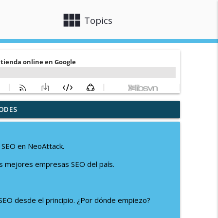
view_module
close
Topics
ODES
 y Tu Negocio Online
info_outline
 SEO en NeoAttack.
 y Soporte en WooCommerce por Jaime Gármar
info_outline
las mejores empresas SEO del país.
nline con Make
info_outline
l SEO desde el principio. ¿Por dónde empiezo?