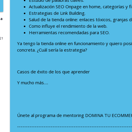
Estudio de palabras claves.
Actualización SEO Onpage en home, categorías y f
191: Descubriendo Brava Fabrics: Ecommerce y Sost
Estrategias de Link Building.
El Podcast de eCommerce Efectivo
da
Salud de la tienda online: enlaces tóxicos, granjas 
Como influye el rendimiento de la web.
Herramientas recomendadas para SEO.
190: Descubre cómo la IA está revolucionando la i
021
El Podcast de eCommerce Efectivo
Ya tengo la tienda online en funcionamiento y quiero po
concreta. ¿Cuál sería la estrategia?
189: Tácticas efectivas para aumentar tus suscript
marketing
El Podcast de eCommerce Efectivo
Casos de éxito de los que aprender
Y mucho más….
188: Claves para Cultivar un Mindset Emprendedor
El Podcast de eCommerce Efectivo
187: Oportunidades en el metaverso para los eCo
Únete al programa de mentoring DOMINA TU ECOMME
El Podcast de eCommerce Efectivo
-----------------------------------------------------------------