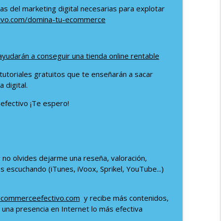
ntiago de NeoAttack
s del marketing digital necesarias para explotar
info_outline
ivo.com/domina-tu-ecommerce
 Echaleku
info_outline
ayudarán a conseguir una tienda online rentable
utoriales gratuitos que te enseñarán a sacar
 digital.
fectivo ¡Te espero!
 no olvides dejarme una reseña, valoración,
 escuchando (iTunes, iVoox, Sprikel, YouTube...)
commerceefectivo.com
y recibe más contenidos,
 una presencia en Internet lo más efectiva