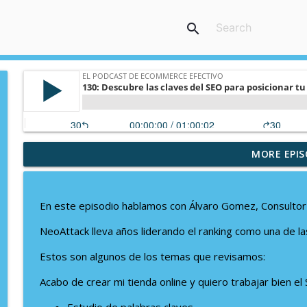
search
MORE EPIS
194: Resiliencia Digital: Cómo Fortalecer Tu Mente
El Podcast de eCommerce Efectivo
En este episodio hablamos con Álvaro Gomez, Consultor
193: Detrás del Carrito de Compra: Optimización
NeoAttack lleva años liderando el ranking como una de 
El Podcast de eCommerce Efectivo
Estos son algunos de los temas que revisamos:
192: Como mejorar la productividad de tu tienda o
Acabo de crear mi tienda online y quiero trabajar bien e
El Podcast de eCommerce Efectivo