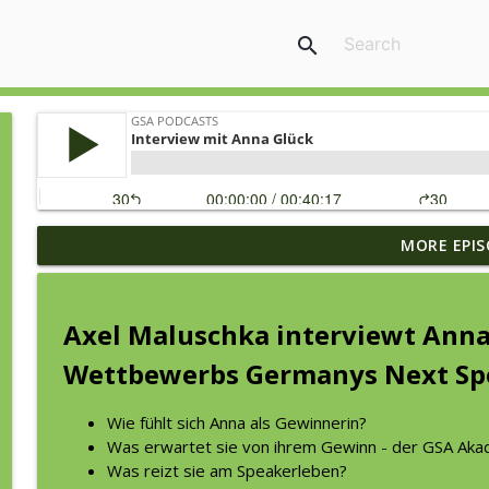
search
MORE EPIS
Dein Mindset für mehr finanzielle Freiheit (Folge 2
GSA Podcasts
Axel Maluschka interviewt Anna
Ein neuer Stern - 750 Engagements dank Eigeninitia
Wettbewerbs Germanys Next Spe
GSA Podcasts
Wie fühlt sich Anna als Gewinnerin?
Storytelling mit Fingerspitzengefühl
Was erwartet sie von ihrem Gewinn - der GSA Aka
GSA Podcasts
Was reizt sie am Speakerleben?