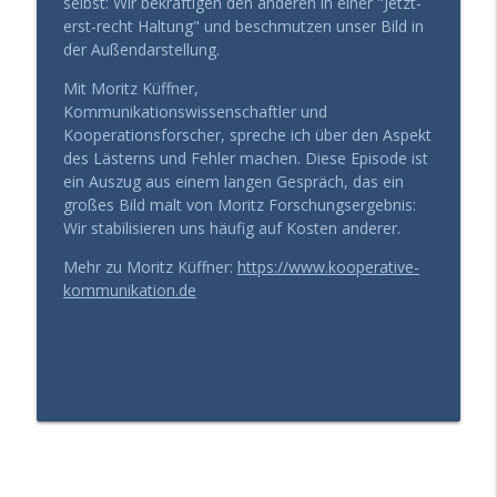
selbst: Wir bekräftigen den anderen in einer "Jetzt-
info_outline
aufblühen (statt zu paralysieren)
erst-recht Haltung" und beschmutzen unser Bild in
Gesund Führen - der Leadership Podcast
der Außendarstellung.
Mit 60 mehr Energie haben, als mit 30?
Mit Moritz Küffner,
info_outline
(Das Geheimnis der Kohärenz)
Kommunikationswissenschaftler und
Gesund Führen - der Leadership Podcast
Kooperationsforscher, spreche ich über den Aspekt
des Lästerns und Fehler machen. Diese Episode ist
Die „Vernunft-Falle“: Warum erfahrenen
ein Auszug aus einem langen Gespräch, das ein
info_outline
Chefs der Durchbruch fehlt
großes Bild malt von Moritz Forschungsergebnis:
Gesund Führen - der Leadership Podcast
Wir stabilisieren uns häufig auf Kosten anderer.
Mehr zu Moritz Küffner:
https://www.kooperative-
Blutwerte top, trotzdem erschöpft?
info_outline
kommunikation.de
Warum Urlaub dir nicht mehr hilft
Gesund Führen - der Leadership Podcast
Entscheidungserschöpfung: Wie du trotz
info_outline
Dauerstress die Nerven behältst
Gesund Führen - der Leadership Podcast
Warum dein Hormonsystem über deinen
info_outline
Erfolg entscheidet