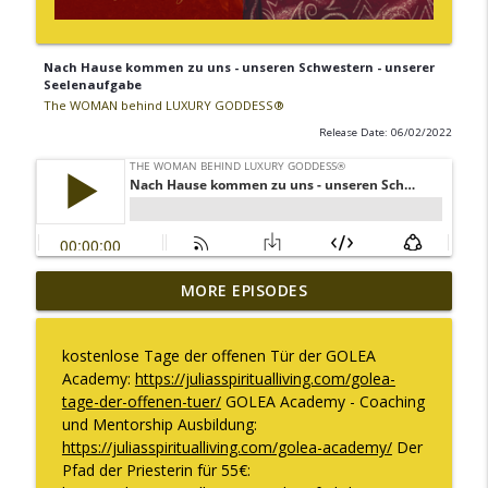
Nach Hause kommen zu uns - unseren Schwestern - unserer
Seelenaufgabe
The WOMAN behind LUXURY GODDESS®
Release Date: 06/02/2022
MORE EPISODES
Warum ich diesen Podcast pausiere
info_outline
The WOMAN behind LUXURY GODDESS®
kostenlose Tage der offenen Tür der GOLEA
Academy:
https://juliasspiritualliving.com/golea-
Was es bedeutet "Deine Kapazität zu
info_outline
tage-der-offenen-tuer/
GOLEA Academy - Coaching
erweitern"
und Mentorship Ausbildung:
The WOMAN behind LUXURY GODDESS®
https://juliasspiritualliving.com/golea-academy/
Der
Pfad der Priesterin für 55€:
Embodiment ist für mich kein Trend!