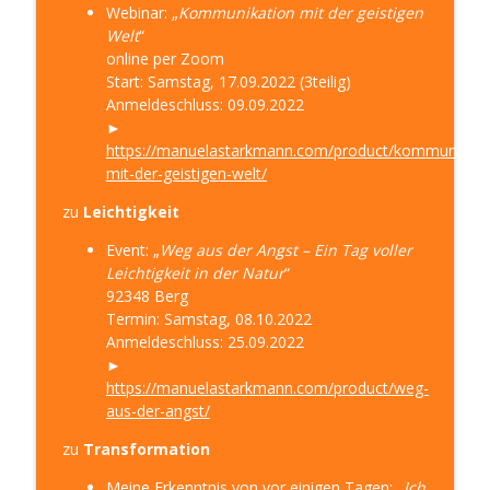
Webinar: „
Kommunikation mit der geistigen
Welt
“
Einblick in Heiler und Medium sein –
online per Zoom
Klarheit 304
info_outline
Start: Samstag, 17.09.2022 (3teilig)
LEBE DEINE KLARHEIT! – Die LebensWeise für mehr
Anmeldeschluss: 09.09.2022
Sinn, Spaß, Spirit in Deinem Leben
►
https://manuelastarkmann.com/product/kommunikati
Hochsensibel und in der Isolation –
mit-der-geistigen-welt/
Klarheit 303
info_outline
LEBE DEINE KLARHEIT! – Die LebensWeise für mehr
zu
Leichtigkeit
Sinn, Spaß, Spirit in Deinem Leben
Event: „
Weg aus der Angst – Ein Tag voller
Leichtigkeit in der Natur
“
Hochsensibel? Warum Du so nicht
92348 Berg
glücklich wirst! – Klarheit 302
info_outline
Termin: Samstag, 08.10.2022
LEBE DEINE KLARHEIT! – Die LebensWeise für mehr
Anmeldeschluss: 25.09.2022
Sinn, Spaß, Spirit in Deinem Leben
►
https://manuelastarkmann.com/product/weg-
Neues Jahr, neues Glück – Klarheit 301
info_outline
aus-der-angst/
LEBE DEINE KLARHEIT! – Die LebensWeise für mehr
Sinn, Spaß, Spirit in Deinem Leben
zu
Transformation
Meine Erkenntnis von vor einigen Tagen: „
Ich