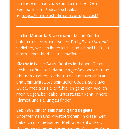
Ich freue mich auch, wenn Du mir hier Dein
Feedback zum Podcast schreibst:
►
https://manuelastarkmann.com/podcast/
▬▬▬▬▬▬▬▬▬▬▬▬▬▬▬▬▬▬▬▬▬▬▬▬▬▬▬
Ich bin
Manuela Starkmann
. Meine Kunden
haben mir den wundervollen Titel „
Frau Klarheit
“
verliehen, weil ich ihnen leicht und schnell helfe, in
ihrem Leben Klarheit zu schaffen.
Klarheit
ist die Basis für alles im Leben. Genau
deshalb öffnet sich damit ein großes Spektrum an
Themen - Leben, Sterben, Tod, Hochsensibilität
und Spiritualität. Als spiritueller Coach, sensitiver
Guide, medialer Heiler fühle ich ganz klar, wie ich
mein Gegenüber dabei unterstützen kann, innere
Klarheit und Heilung zu finden.
Seit 1999 bin ich selbständig und begleite
Unternehmen und Privatpersonen. In dieser Zeit
habe ich u. a. heilsamen Methoden entwickelt,
Bücher geschrieben sowie meinen YouTube Kanal