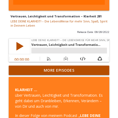
Vertrauen, Leichtigkeit und Transformation – Klarheit 281
LEBE DEINE KLARHEIT! – Die LebensWeise für mehr Sinn, Spaß, Spirit
in Deinem Leben
Release Date: 08/28/2022
Ende … Ich bin dann mal weg – Klarheit
MORE EPISODES
310
info_outline
LEBE DEINE KLARHEIT! – Die LebensWeise für mehr
Sinn, Spaß, Spirit in Deinem Leben
KLARHEIT …
über Vertrauen, Leichtigkeit und Transformation. Es
Das Leben einfacher meistern mit den
geht dabei um Dranbleiben, Erkennen, Verändern –
weltlichen Ratgebern und den geistigen
von Dir und auch von mir.
info_outline
Helfern – Klarheit 309
LEBE DEINE KLARHEIT! – Die LebensWeise für mehr
In dieser Folge von meinem Podcast „
LEBE DEINE