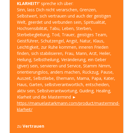
Sinn, Spaß, Spirit in Deinem Leben
KLARHEIT!
“ spreche ich über:
Sinn, lass Dich nicht verarschen, Grenzen,
DIE-Innere-Ratgeber-ERKENNTNIS -
Selbstwert, sich vertrauen und auch der geistigen
einfach leben – Klarheit 308
Welt, geerdet und verbunden sein, Spiritualität,
info_outline
LEBE DEINE KLARHEIT! – Die LebensWeise für mehr
Hochsensibilität, Tabu, Leben, Sterben,
Sinn, Spaß, Spirit in Deinem Leben
Sterbebegleitung, Tod, Trauer, geistiges Team,
Geistführer, Schutzengel, Angst, Natur, Klaus,
55. Geburtstag - Einblick, Rückblick,
Leichtigkeit, zur Ruhe kommen, inneren Frieden
Ausblick – Klarheit 307
finden, sich stabilisieren, Frau, Mann, Arzt, Heiler,
info_outline
LEBE DEINE KLARHEIT! – Die LebensWeise für mehr
Heilung, Selbstheilung, Veränderung, ein Geber
Sinn, Spaß, Spirit in Deinem Leben
(giver) sein, servieren und Service, Stamm Nimm,
orientierungslos, anders machen, Rückzug, Pause,
Auf eine Tasse Tee: mit CLEMENS KUBY -
Auszeit, Selbstliebe, Ehemann, Mama, Papa, Kater,
über Selbstheilung, Veränderung und
Haus, Garten, selbstverantwortlich, entscheiden,
info_outline
Reinkarnation – Klarheit 306
aktiv sein, Selbstverantwortung, Guiding, Healing,
LEBE DEINE KLARHEIT! – Die LebensWeise für mehr
Klarheit und die Mastermind ►
Sinn, Spaß, Spirit in Deinem Leben
https://manuelastarkmann.com/product/mastermind-
klarheit/
25 Jahre selbständig: Erfolg und
Berufung – Klarheit 305
info_outline
zu
Vertrauen
LEBE DEINE KLARHEIT! – Die LebensWeise für mehr
Sinn, Spaß, Spirit in Deinem Leben