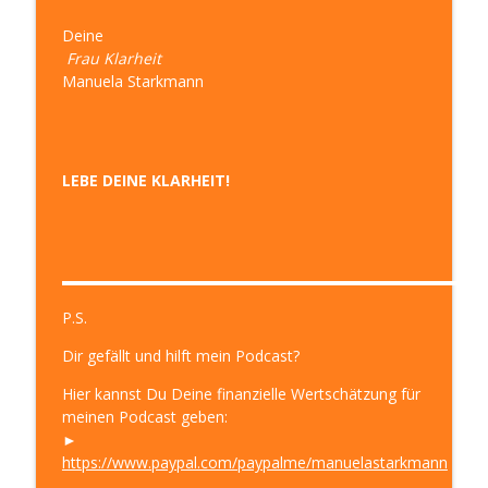
Deine
Frau Klarheit
Manuela Starkmann
LEBE DEINE KLARHEIT!
▬▬▬▬▬▬▬▬▬▬▬▬▬▬▬▬▬▬▬▬▬▬▬▬▬▬▬
P.S.
Dir gefällt und hilft mein Podcast?
Hier kannst Du Deine finanzielle Wertschätzung für
meinen Podcast geben:
►
https://www.paypal.com/paypalme/manuelastarkmann