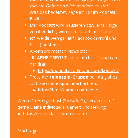
bin ein Geber und ich serviere zu viel
.“
Was das bedeutet, sage ich Dir im Podcast.
Fazit:
Der Podcast wird pausieren bzw. eine Folge
veröffentlicht, wenn ich darauf Lust habe.
Ich werde weniger auf Facebook (Profil und
Seite) posten.
Abonniere meinen Newsletter
„
KLARHEITSPOST
“, denn da bist Du nah an
mir dran.
►
https://manuelastarkmann.com/kontakt/
Trete der
telegram-Gruppe
bei, da gibt es
z. B. spontane Sprachnachrichten.
►
https://t.me/klarheitundfrieden
Wenn Du Hunger hast (*
insider
*), serviere ich Dir
gerne Deine individuelle Klarheit und Heilung
►
https://manuelastarkmann.com/
Mach’s gut