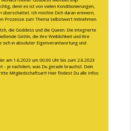
chtig, denn es ist von vielen Konditionierungen,
lich WIRKLICH lebst
überschattet. Ich möchte Dich daran erinnern,
info_outline
igenen Prozesse zum Thema Selbstwert mitnehmen.
Witch, die Goddess und die Queen. Die integrierte
ießende Göttin, die ihre Weiblichkeit und ihre
info_outline
ie sich in absoluter Eigenverantwortung und
er am 1.6.2023 um 00.00 Uhr bis zum 2.6.2023
info_outline
et - je nachdem, was Du gerade brauchst. Dein
tte Mitgliedschaftsart! Hier findest Du alle Infos:
 wie Du das ab sofort ändern kannst
info_outline
 auch die 1 Million Marke zu knacken
info_outline