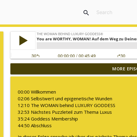
search
MORE EPIS
Warum ich diesen Podcast pausiere
The WOMAN behind LUXURY GODDESS®
00:00 Willkommen
Was es bedeutet "Deine Kapazität zu erweitern"
02:06 Selbstwert und epigenetische Wunden
The WOMAN behind LUXURY GODDESS®
12:10 The WOMAN behind LUXURY GODDESS
32:53 Nächstes Puzzleteil zum Thema Luxus
35:24 Goddess Membership
Embodiment ist für mich kein Trend!
44:50 Abschluss
The WOMAN behind LUXURY GODDESS®
In dieser Folge spreche ich über das nächste Thema d