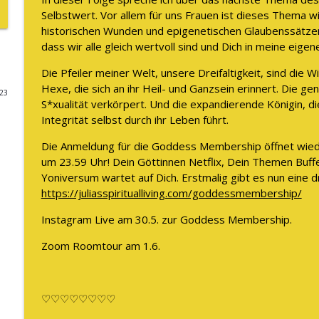
Selbstwert. Vor allem für uns Frauen ist dieses Thema wi
DAS verändert sich, wenn Du Deine Weiblichkeit end
historischen Wunden und epigenetischen Glaubenssätzen 
The WOMAN behind LUXURY GODDESS®
dass wir alle gleich wertvoll sind und Dich in meine e
Die Pfeiler meiner Welt, unsere Dreifaltigkeit, sind die 
Wie Frau Sein für Dich purer Reichtum ist
Hexe, die sich an ihr Heil- und Ganzsein erinnert. Die gen
023
The WOMAN behind LUXURY GODDESS®
S*xualität verkörpert. Und die expandierende Königin, d
Integrität selbst durch ihr Leben führt.
Du brauchst mehr männliche Energie
Die Anmeldung für die Goddess Membership öffnet wied
um 23.59 Uhr! Dein Göttinnen Netflix, Dein Themen Buff
The WOMAN behind LUXURY GODDESS®
Yoniversum wartet auf Dich. Erstmalig gibt es nun eine dri
https://juliasspiritualliving.com/goddessmembership/
Der Nr. 1 Grund, warum Du Dich wertlos fühlst und
Instagram Live am 30.5. zur Goddess Membership.
The WOMAN behind LUXURY GODDESS®
Zoom Roomtour am 1.6.
DER energetische Shift, um 10.000€, 100.000€ oder
The WOMAN behind LUXURY GODDESS®
♡♡♡♡♡♡♡♡