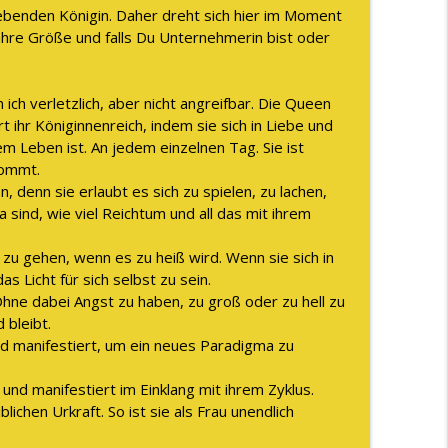
WAS Vertrauen WIRKLICH ist
rhebenden Königin. Daher dreht sich hier im Moment
info_outline
ahre Größe und falls Du Unternehmerin bist oder
lich sein kannst
info_outline
n ich verletzlich, aber nicht angreifbar. Die Queen
rt ihr Königinnenreich, indem sie sich in Liebe und
ihrem Leben ist. An jedem einzelnen Tag. Sie ist
kommt.
 denn sie erlaubt es sich zu spielen, zu lachen,
 sind, wie viel Reichtum und all das mit ihrem
 zu gehen, wenn es zu heiß wird. Wenn sie sich in
s Licht für sich selbst zu sein.
Ohne dabei Angst zu haben, zu groß oder zu hell zu
d bleibt.
eld manifestiert, um ein neues Paradigma zu
 und manifestiert im Einklang mit ihrem Zyklus.
lichen Urkraft. So ist sie als Frau unendlich