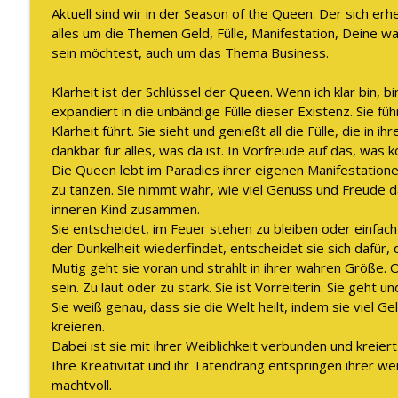
Warum Vertrauen aufbauen keine Zeit braucht und 
Aktuell sind wir in der Season of the Queen. Der sich e
The WOMAN behind LUXURY GODDESS®
alles um die Themen Geld, Fülle, Manifestation, Deine w
sein möchtest, auch um das Thema Business.
Die Situation in Deutschland und wie Du dort glück
Klarheit ist der Schlüssel der Queen. Wenn ich klar bin, bi
The WOMAN behind LUXURY GODDESS®
expandiert in die unbändige Fülle dieser Existenz. Sie füh
Klarheit führt. Sie sieht und genießt all die Fülle, die in 
dankbar für alles, was da ist. In Vorfreude auf das, was 
Die Queen lebt im Paradies ihrer eigenen Manifestationen,
zu tanzen. Sie nimmt wahr, wie viel Genuss und Freude da
inneren Kind zusammen.
Sie entscheidet, im Feuer stehen zu bleiben oder einfach
der Dunkelheit wiederfindet, entscheidet sie sich dafür, da
Mutig geht sie voran und strahlt in ihrer wahren Größe. 
sein. Zu laut oder zu stark. Sie ist Vorreiterin. Sie geht un
Sie weiß genau, dass sie die Welt heilt, indem sie viel G
kreieren.
Dabei ist sie mit ihrer Weiblichkeit verbunden und kreiert
Ihre Kreativität und ihr Tatendrang entspringen ihrer weib
machtvoll.