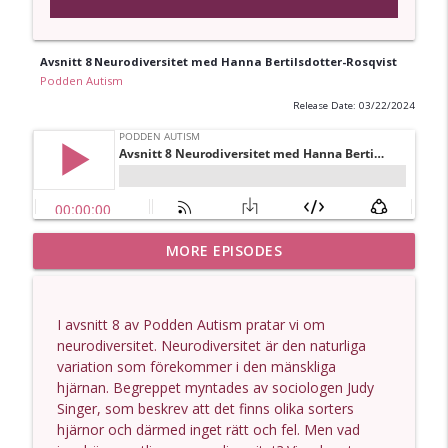
Avsnitt 8 Neurodiversitet med Hanna Bertilsdotter-Rosqvist
Podden Autism
Release Date: 03/22/2024
21. Josef Icmen- Om bristande
MORE EPISODES
info_outline
bemötande och erfarenheter av autism
Podden Autism
I avsnitt 8 av Podden Autism pratar vi om
20. Från diagnos till till gemenskap -
neurodiversitet. Neurodiversitet är den naturliga
info_outline
Jonas Wik om att hitta rätt sammanhang
variation som förekommer i den mänskliga
Podden Autism
hjärnan. Begreppet myntades av sociologen Judy
Singer, som beskrev att det finns olika sorters
19. Att åldras med autism-Karin
hjärnor och därmed inget rätt och fel. Men vad
info_outline
Östermans berättelse