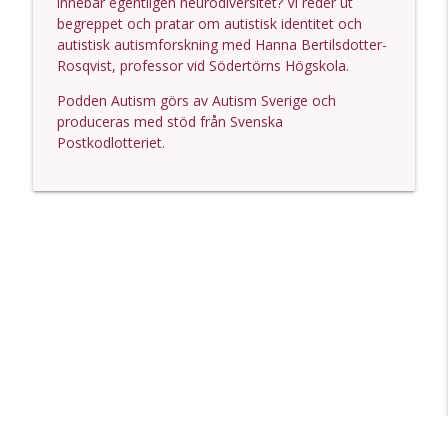
innebär egentligen neurodiversitet? Vi reder ut
Podden Autism
begreppet och pratar om autistisk identitet och
autistisk autismforskning med Hanna Bertilsdotter-
18. Att växa upp med autism: Alfred
Rosqvist, professor vid Södertörns Högskola.
info_outline
Florhed berättar sin historia
Podden Autism
Podden Autism görs av Autism Sverige och
produceras med stöd från Svenska
17. Linda Dürr Jensen -Att bli förstådd
Postkodlotteriet.
och förstå andra – om kommunikation
info_outline
och autism
Podden Autism
Avsnitt 16. Skolrapporten med Johanna
Carnvik Schöier & Linda Petersson
info_outline
Bloom (med musik)
Podden Autism
Avsnitt 16. Skolrapporten med Johanna
Carnvik Schöier & Linda Petersson
info_outline
Bloom (utan musik)
Podden Autism