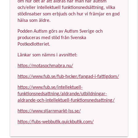
om hur det är att åldras när man har autism
Podden Autism
och/eller intellektuell funktionsnedsättning, vilka
stödinsatser som erbjuds och hur vi främjar en god
18. Att växa upp med autism: Alfred
hälsa som äldre.
info_outline
Florhed berättar sin historia
Podden Autism
Podden Autism görs av Autism Sverige och
produceras med stöd från Svenska
17. Linda Dürr Jensen -Att bli förstådd
Postkodlotteriet.
och förstå andra – om kommunikation
info_outline
och autism
Länkar som nämns i avsnittet:
Podden Autism
https://motasochmabra.nu/
Avsnitt 16. Skolrapporten med Johanna
https://www.fub.se/fub-tycker/fangad-i-fattigdom/
Carnvik Schöier & Linda Petersson
info_outline
Bloom (med musik)
https://www.fub.se/intellektuell-
funktionsnedsattning/aldrande/utbildningar-
Podden Autism
aldrande-och-intellektuell-funktionsnedsattning/
Avsnitt 16. Skolrapporten med Johanna
https://www.stjarnmarkt-lss.se/
Carnvik Schöier & Linda Petersson
info_outline
Bloom (utan musik)
https://fubs-webbutik.quickbutik.com/
Podden Autism