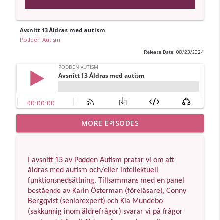
Avsnitt 13 Åldras med autism
Podden Autism
Release Date: 08/23/2024
21. Josef Icmen- Om bristande
MORE EPISODES
info_outline
bemötande och erfarenheter av autism
Podden Autism
I avsnitt 13 av Podden Autism pratar vi om att
20. Från diagnos till till gemenskap -
åldras med autism och/eller intellektuell
info_outline
Jonas Wik om att hitta rätt sammanhang
funktionsnedsättning. Tillsammans med en panel
Podden Autism
bestående av Karin Österman (föreläsare), Conny
Bergqvist (seniorexpert) och Kia Mundebo
19. Att åldras med autism-Karin
(sakkunnig inom äldrefrågor) svarar vi på frågor
info_outline
Östermans berättelse