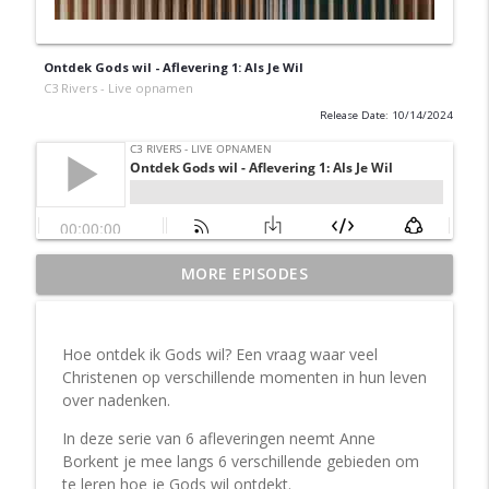
Ontdek Gods wil - Aflevering 1: Als Je Wil
C3 Rivers - Live opnamen
Release Date: 10/14/2024
MORE EPISODES
Aflevering 3: en volg
info_outline
C3 Rivers - Live opnamen
Hoe ontdek ik Gods wil? Een vraag waar veel
Aflevering 2: in de rust
Christenen op verschillende momenten in hun leven
info_outline
C3 Rivers - Live opnamen
over nadenken.
In deze serie van 6 afleveringen neemt Anne
Borkent je mee langs 6 verschillende gebieden om
Aflevering 1: Kom bij Jezus
info_outline
te leren hoe je Gods wil ontdekt.
C3 Rivers - Live opnamen