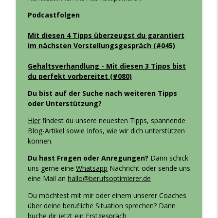
KI im Bewerbungsprozess - Top oder
Podcastfolgen
Flop - Karrieresparring mit Silke &
info_outline
Bastian (#414)
Mit diesen 4 Tipps überzeugst du garantiert
Berufsoptimierer - Erfolg in Bewerbung und Karriere
im nächsten Vorstellungsgespräch (#045)
Harte Arbeit - die größte Lüge im Job?
Gehaltsverhandlung - Mit diesen 3 Tipps bist
info_outline
(#413)
du perfekt vorbereitet (#080)
Berufsoptimierer - Erfolg in Bewerbung und Karriere
Du bist auf der Suche nach weiteren Tipps
oder Unterstützung?
Wenn dein Umfeld dich klein hält - wie
Steffi trotzdem Führungskraft wurde
info_outline
Hier
findest du unsere neuesten Tipps, spannende
(#412)
Blog-Artikel sowie Infos, wie wir dich unterstützen
Berufsoptimierer - Erfolg in Bewerbung und Karriere
können.
Du hast Fragen oder Anregungen?
Dann schick
uns gerne eine
Whatsapp
Nachricht oder sende uns
eine Mail an
hallo@berufsoptimierer.de
Du möchtest mit mir oder einem unserer Coaches
über deine berufliche Situation sprechen? Dann
buche dir jetzt ein
Erstgespräch