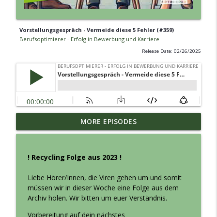
Vorstellungsgespräch - Vermeide diese 5 Fehler (#359)
Berufsoptimierer - Erfolg in Bewerbung und Karriere
Release Date: 02/26/2025
Jobsuche umgedreht - Mit Reverse
MORE EPISODES
info_outline
Headhunting zum neuen Job (#421)
Berufsoptimierer - Erfolg in Bewerbung und Karriere
! Recycling Folge aus 2023 !
Absagen im Bewerbungsprozess:
Bewerberfrust trifft
Liebe Hörer/Innen, die Viren gehen um und somit
info_outline
Unternehmensrealität. Karrieresparring
müssen wir in dieser Woche eine Folge aus dem
mit Silke & Bastian (#420)
Archiv holen. Wir bitten um euer Verständnis.
Berufsoptimierer - Erfolg in Bewerbung und Karriere
Vorbereitung auf dein nächstes