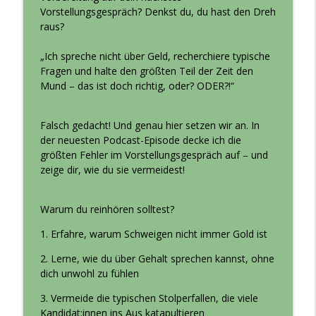
Kompetent in die Zukunft - Interview mit
Vorstellungsgespräch? Denkst du, du hast den Dreh
info_outline
Frank Dieball (#419)
raus?
Berufsoptimierer - Erfolg in Bewerbung und Karriere
„Ich spreche nicht über Geld, recherchiere typische
Fragen und halte den größten Teil der Zeit den
Sicherer Job - nur ein Mythos? (#418)
info_outline
Mund – das ist doch richtig, oder? ODER?!“
Berufsoptimierer - Erfolg in Bewerbung und Karriere
Falsch gedacht! Und genau hier setzen wir an. In
Schlechte Jobs - Warum wir an ihnen
der neuesten Podcast-Episode decke ich die
festhalten - Interview mit Julia
info_outline
größten Fehler im Vorstellungsgespräch auf – und
Augenstein (#417)
zeige dir, wie du sie vermeidest!
Berufsoptimierer - Erfolg in Bewerbung und Karriere
Ich kann alles - aber nichts richtig (#416)
Warum du reinhören solltest?
info_outline
Berufsoptimierer - Erfolg in Bewerbung und Karriere
1. Erfahre, warum Schweigen nicht immer Gold ist
2. Lerne, wie du über Gehalt sprechen kannst, ohne
Perfektionsimus - gut oder schlecht? -
dich unwohl zu fühlen
Interview mit Dr. Christine Altstötter-
info_outline
Gleich (#415)
3. Vermeide die typischen Stolperfallen, die viele
Berufsoptimierer - Erfolg in Bewerbung und Karriere
Kandidat:innen ins Aus katapultieren