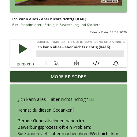
Ich kann alles - aber nichts richtig (#416)
Berufsoptimierer - Erfolg in Bewerbung und Karriere
Release Date: 06/03/2026
Jobsuche umgedreht - Mit Reverse
MORE EPISODES
info_outline
Headhunting zum neuen Job (#421)
Berufsoptimierer - Erfolg in Bewerbung und Karriere
„Ich kann alles – aber nichts richtig.“ 😵‍💫
Absagen im Bewerbungsprozess:
Bewerberfrust trifft
Kennst du diesen Gedanken?
info_outline
Unternehmensrealität. Karrieresparring
Gerade Generalist:innen haben im
mit Silke & Bastian (#420)
Bewerbungsprozess oft ein Problem:
Berufsoptimierer - Erfolg in Bewerbung und Karriere
Sie können viel – aber machen ihren Wert nicht klar