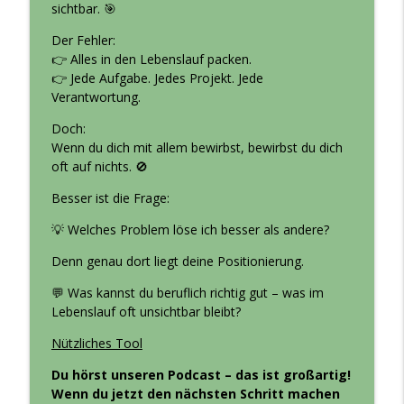
sichtbar. 🎯
Kompetent in die Zukunft - Interview mit
info_outline
Frank Dieball (#419)
Der Fehler:
Berufsoptimierer - Erfolg in Bewerbung und Karriere
👉 Alles in den Lebenslauf packen.
👉 Jede Aufgabe. Jedes Projekt. Jede
Sicherer Job - nur ein Mythos? (#418)
Verantwortung.
info_outline
Berufsoptimierer - Erfolg in Bewerbung und Karriere
Doch:
Wenn du dich mit allem bewirbst, bewirbst du dich
Schlechte Jobs - Warum wir an ihnen
oft auf nichts. 🚫
festhalten - Interview mit Julia
info_outline
Besser ist die Frage:
Augenstein (#417)
Berufsoptimierer - Erfolg in Bewerbung und Karriere
💡 Welches Problem löse ich besser als andere?
Denn genau dort liegt deine Positionierung.
Ich kann alles - aber nichts richtig (#416)
info_outline
Berufsoptimierer - Erfolg in Bewerbung und Karriere
💬 Was kannst du beruflich richtig gut – was im
Lebenslauf oft unsichtbar bleibt?
Perfektionsimus - gut oder schlecht? -
Nützliches Tool
Interview mit Dr. Christine Altstötter-
info_outline
Gleich (#415)
Du hörst unseren Podcast – das ist großartig!
Berufsoptimierer - Erfolg in Bewerbung und Karriere
Wenn du jetzt den nächsten Schritt machen