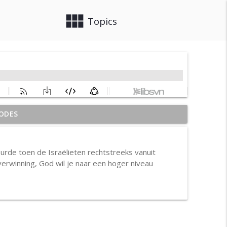
view_module
close
Topics
ODES
info_outline
de toen de Israëlieten rechtstreeks vanuit
overwinning, God wil je naar een hoger niveau
info_outline
info_outline