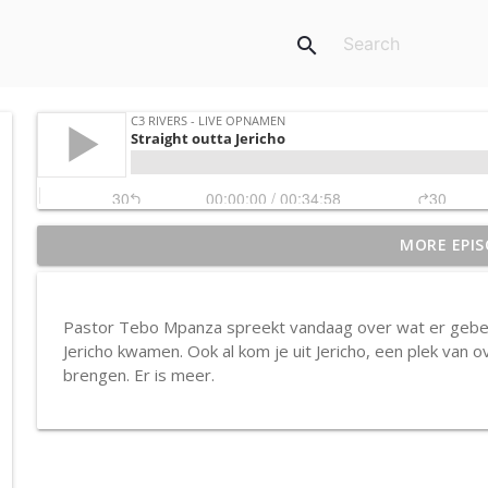
search
MORE EPIS
Aflevering 3: en volg
C3 Rivers - Live opnamen
Pastor Tebo Mpanza spreekt vandaag over wat er gebeur
Aflevering 2: in de rust
Jericho kwamen. Ook al kom je uit Jericho, een plek van 
C3 Rivers - Live opnamen
brengen. Er is meer.
Aflevering 1: Kom bij Jezus
C3 Rivers - Live opnamen