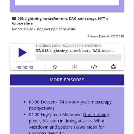
ББ-018: Lightning на мейннете, DAG-консенсус, NYT о
блокчейне
Базовый Блок: подкаст про блокчейн
Release Date: 01/22/2018
ББ-223: DWeb Camp.
MORE EPISODES
Децентрализованный веб вне
info_outline
блокчейна
Базовый Блок: подкаст про блокчейн
00:00
Devzen-174
с моим участием (вдруг
пропустили)
ББ-222: Иван Козлов (Resolv) о жизни
01:00 Ещё раз о Meltdown (
The morning
info_outline
после взлома и новом продукте
paper
,
A lesson in timing attacks
,
What
Базовый Блок: подкаст про блокчейн
Meltdown and Spectre Flaws Mean for
Crypto
[currency] ;)