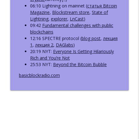
ББ-221: Пост-квантовая криптография.
06:10 Lightning on mainnet (
статья Bitcoin
info_outline
Bitcoin и Ethereum
Magazine
,
Blockstream store
,
State of
Базовый Блок: подкаст про блокчейн
Lightning
,
explorer
,
LnCast
)
09:42
Fundamental challenges with public
ББ-220: Пост-квантовая криптография.
blockchains
info_outline
Часть 1: теория и стандарты
12:16 SPECTRE protocol (
blog post
,
лекция
Базовый Блок: подкаст про блокчейн
1
,
лекция 2
,
DAGlabs
)
20:19 NYT:
Everyone Is Getting Hilariously
ББ-219: Василий Шаповалов: Lido,
Rich and You’re Not
info_outline
Ethereum и DeFi в новой реальности
25:53 NYT:
Beyond the Bitcoin Bubble
Базовый Блок: подкаст про блокчейн
basicblockradio.com
ББ 218: Григорий Осипов:
Крипторасследования и границы
info_outline
приватности в блокчейне
Базовый Блок: подкаст про блокчейн
ББ-217: Отчёт Messari-2026. Часть 3.
info_outline
DeAI и DePIN (ft. Евгений Пономарев)
Базовый Блок: подкаст про блокчейн