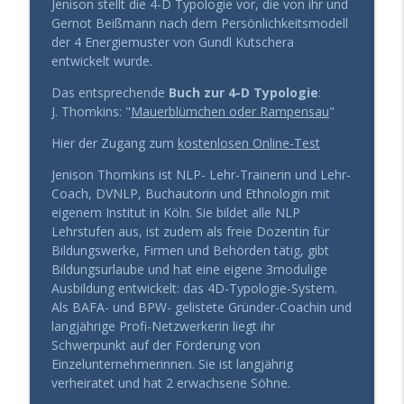
Jenison stellt die 4-D Typologie vor, die von ihr und
Gesund Führen - der Leadership Podcast
Gernot Beißmann nach dem Persönlichkeitsmodell
der 4 Energiemuster von Gundl Kutschera
Fokus verloren? Deine Hormone könnten
info_outline
entwickelt wurde.
der Grund sein
Gesund Führen - der Leadership Podcast
Das entsprechende
Buch zur 4-D Typologie
:
J. Thomkins: "
Mauerblümchen oder Rampensau
"
314 – Respektlos ohne es zu merken?
René Borbonus über wertschätzende
info_outline
Hier der Zugang zum
kostenlosen Online-Test
Kommunikation
Jenison Thomkins ist NLP- Lehr-Trainerin und Lehr-
Gesund Führen - der Leadership Podcast
Coach, DVNLP, Buchautorin und Ethnologin mit
eigenem Institut in Köln. Sie bildet alle NLP
Lehrstufen aus, ist zudem als freie Dozentin für
Bildungswerke, Firmen und Behörden tätig, gibt
Bildungsurlaube und hat eine eigene 3modulige
Ausbildung entwickelt: das 4D-Typologie-System.
Als BAFA- und BPW- gelistete Gründer-Coachin und
langjährige Profi-Netzwerkerin liegt ihr
Schwerpunkt auf der Förderung von
Einzelunternehmerinnen. Sie ist langjährig
verheiratet und hat 2 erwachsene Söhne.