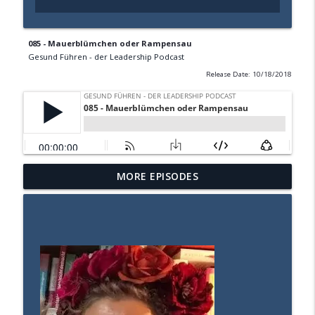
085 - Mauerblümchen oder Rampensau
Gesund Führen - der Leadership Podcast
Release Date: 10/18/2018
Gesund Führen: Die verborgene Gefahr
MORE EPISODES
info_outline
der Sachlichkeit
Gesund Führen - der Leadership Podcast
Mehr als Fleiß und Disziplin: Wie Sie aus
einem Zustand der Leichtigkeit Großes
info_outline
erschaffen
Gesund Führen - der Leadership Podcast
Warum manche Führungskräfte in Krisen