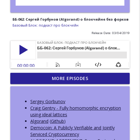
ББ-062: Сергей Горбунов (Algorand) о блокчейне без форков
Базовый Блок: подкаст про блокчейн
Release Date: 03/04/2019
ББ-223: DWeb Camp.
MORE EPISODES
Децентрализованный веб вне
info_outline
блокчейна
Базовый Блок: подкаст про блокчейн
Sergey Gorbunov
Craig Gentry - Fully homomorphic encryption
ББ-222: Иван Козлов (Resolv) о жизни
using ideal lattices
info_outline
после взлома и новом продукте
Algorand
(
Github
)
Базовый Блок: подкаст про блокчейн
Democoin: A Publicly Verifiable and Jointly
Serviced Cryptocurrency
ББ-221: Пост-квантовая криптография.