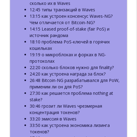
ББ-219: Василий Шаповалов: Lido,
сколько их в Waves
info_outline
Ethereum и DeFi в новой реальности
12:45 типы транзакций в Waves
Базовый Блок: подкаст про блокчейн
13:15 как устроен консенсус Waves-NG?
Чем отличается от Bitcoin-NG?
ББ 218: Григорий Осипов:
14:15 Leased proof-of-stake (fair PoS) и
Крипторасследования и границы
источник рандома
info_outline
приватности в блокчейне
18:10 проблема PoS-ключей в горячих
Базовый Блок: подкаст про блокчейн
кошельках
19:19 о микроблоках и форках в NG-
ББ-217: Отчёт Messari-2026. Часть 3.
протоколах
info_outline
DeAI и DePIN (ft. Евгений Пономарев)
22:20 сколько блоков нужно для finality?
Базовый Блок: подкаст про блокчейн
24:20 как устроена награда за блок?
26:48 Bitcoin-NG разрабатывался для PoW,
применим ли он для PoS?
ББ-216: ИИ-аудиты в Web3
info_outline
27:30 как решается проблема nothing at
Базовый Блок: подкаст про блокчейн
stake?
30:46 грозит ли Waves чрезмерная
ББ-215: Отчёт Messari-2026. Часть 2.
концентрация токенов?
info_outline
MultiChain и DeFi (feat. Лёха cp287)
33:20 эмиссия в Waves
Базовый Блок: подкаст про блокчейн
33:50 как устроена экономика лизинга
токенов?
ББ-214: Отчёт Messari-2026. Часть 1.