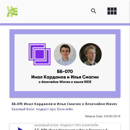
view_module
search
ББ-070: Инал Карданов и Илья Смагин о блокчейне Waves
Базовый Блок: подкаст про блокчейн
Release Date: 04/30/2019