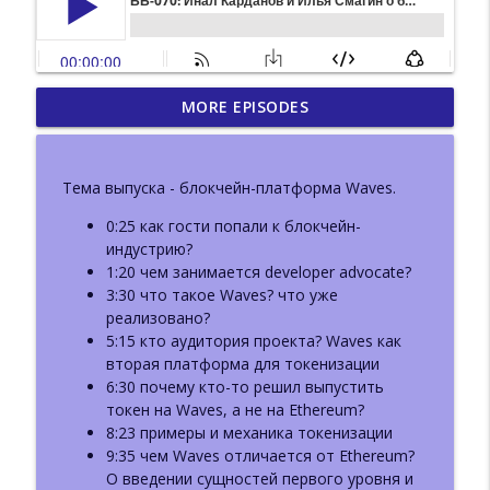
ББ-223: DWeb Camp.
MORE EPISODES
Децентрализованный веб вне
info_outline
блокчейна
Базовый Блок: подкаст про блокчейн
Тема выпуска - блокчейн-платформа Waves.
ББ-222: Иван Козлов (Resolv) о жизни
0:25 как гости попали к блокчейн-
info_outline
после взлома и новом продукте
индустрию?
Базовый Блок: подкаст про блокчейн
1:20 чем занимается developer advocate?
3:30 что такое Waves? что уже
ББ-221: Пост-квантовая криптография.
реализовано?
info_outline
Bitcoin и Ethereum
5:15 кто аудитория проекта? Waves как
Базовый Блок: подкаст про блокчейн
вторая платформа для токенизации
6:30 почему кто-то решил выпустить
ББ-220: Пост-квантовая криптография.
токен на Waves, а не на Ethereum?
info_outline
Часть 1: теория и стандарты
8:23 примеры и механика токенизации
Базовый Блок: подкаст про блокчейн
9:35 чем Waves отличается от Ethereum?
О введении сущностей первого уровня и