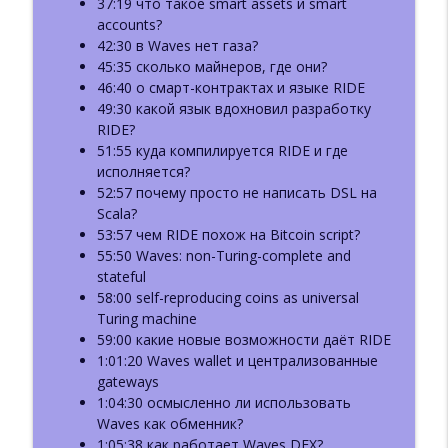
37:19 что такое smart assets и smart
Крипта и TradFi (ft. Павел
accounts?
info_outline
Комаровский)
42:30 в Waves нет газа?
Базовый Блок: подкаст про блокчейн
45:35 сколько майнеров, где они?
46:40 о смарт-контрактах и языке RIDE
49:30 какой язык вдохновил разработку
RIDE?
51:55 куда компилируется RIDE и где
исполняется?
52:57 почему просто не написать DSL на
Scala?
53:57 чем RIDE похож на Bitcoin script?
55:50 Waves: non-Turing-complete and
stateful
58:00 self-reproducing coins as universal
Turing machine
59:00 какие новые возможности даёт RIDE
1:01:20 Waves wallet и централизованные
gateways
1:04:30 осмысленно ли использовать
Waves как обменник?
1:05:38 как работает Waves DEX?