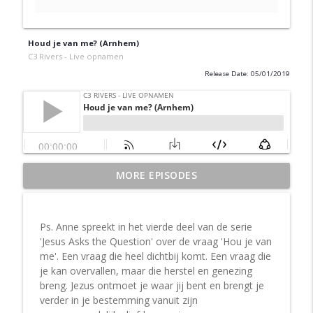
Houd je van me? (Arnhem)
C3 Rivers - Live opnamen
Release Date: 05/01/2019
MORE EPISODES
Aflevering 3: en volg
info_outline
C3 Rivers - Live opnamen
Ps. Anne spreekt in het vierde deel van de serie
Aflevering 2: in de rust
'Jesus Asks the Question' over de vraag 'Hou je van
info_outline
C3 Rivers - Live opnamen
me'. Een vraag die heel dichtbij komt. Een vraag die
je kan overvallen, maar die herstel en genezing
breng. Jezus ontmoet je waar jij bent en brengt je
Aflevering 1: Kom bij Jezus
verder in je bestemming vanuit zijn
info_outline
C3 Rivers - Live opnamen