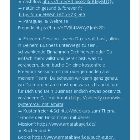
☀️ cashflow
https://t.me/+4-avx8ZXdBMyMTQy
info_outline
Amata’s Erfolgspodcast – Der Podcast für ein residuales
☀️ natürlich gesund & forever fit
Einkommen und ein erfülltes Leben
https://t.me/+Ws0-tACfekZKje69
☀️ Paraguay & Weltreise
Frühjahrsmüdigkeit adé | Forever
Freunde
https://t.me/+TV9bfAWYyZJmN2Ri
Healthy
info_outline
☀️ Freedom-Session - wenn Du es satt hast, allein
Amata’s Erfolgspodcast – Der Podcast für ein residuales
in Deinem Business unterwegs zu sein,
Einkommen und ein erfülltes Leben
schwankende Einnahmen Dich nerven oder Du
einfach mehr willst und bereit bist, was zu
Vom Zweifel zur Klarheit | Meine
verändern, dann buche Dir eine kostenfreie
Geschichte
info_outline
Freedom Session mit mir oder jemanden aus
Amata’s Erfolgspodcast – Der Podcast für ein residuales
meinem Team. Da schauen wir dann ganz genau,
Einkommen und ein erfülltes Leben
wo Du momentan stehst und was es braucht, um
für Dich und Dein Business endlich etwas positiv zu
Diagnose Krebs – und jetzt? Meine
verändern: Call mit Amata
https://calendly.com/win-
radikal ehrliche Antwort für ein erfülltes
info_outline
system/call-mit-amata
Leben | Forever Healthy
☀️ Kostenfreier 4-Schritte-Videokurs zum Thema
Amata’s Erfolgspodcast – Der Podcast für ein residuales
“Erhöhe dein Einkommen mit deiner
Einkommen und ein erfülltes Leben
Mission”:
https://www.amatabayerl.de/
☀️ Bücher und E-
Books
https://www.amatabayerl.de/buch-autor...