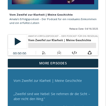
Vom Zweifel zur Klarheit | Meine Geschichte
Amata’s Erfolgspodcast – Der Podcast für ein residuales Einkommen
und ein erfülltes Leben
Release Date: 04/16/2025
Eine Welt in der Liebe möglich ist -
MORE EPISODES
Interview mit Subina | Amatas Live Talk
info_outline
Amata’s Erfolgspodcast – Der Podcast für ein residuales
Einkommen und ein erfülltes Leben
Vom Zweifel zur Klarheit | Meine Geschichte
Das Leben finden - 7 Geheimnisse aus
dem Kloster | Teil 27
„Zweifel sind wie Nebel: Sie nehmen dir die Sicht –
info_outline
Amata’s Erfolgspodcast – Der Podcast für ein residuales
aber nicht den Weg.“
Einkommen und ein erfülltes Leben