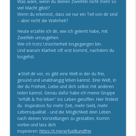
Was wäre, wenn du deinen Zweifeln nicht mehr so
viel Macht gibst?
Die Kraft von Visionen
info_outline
Wenn du erkennst, dass sie nur ein Teil von dir sind
Amata’s Erfolgspodcast – Der Podcast für ein residuales
– aber nicht die Wahrheit?
Einkommen und ein erfülltes Leben
Heute erzähle ich dir, wie ich gelernt habe, mit
Das Leben finden - 7 Geheimnisse aus
Zweifeln umzugehen.
dem Kloster | Teil 26
info_outline
Wie ich trotz Unsicherheit losgegangen bin.
Amata’s Erfolgspodcast – Der Podcast für ein residuales
Und warum Klarheit oft erst kommt, nachdem du
Einkommen und ein erfülltes Leben
losgehst.
Der Frühjahrsputz für deinen Körper –
So startest du mit Leichtigkeit
☀️Stell dir vor, es gibt eine Welt in der du frei,
info_outline
Amata’s Erfolgspodcast – Der Podcast für ein residuales
gesund und unabhängig leben kannst. Eine Welt, in
Einkommen und ein erfülltes Leben
der du Freiheit, Liebe und dich selbst mit anderen
teilen kannst. Genau dafür habe ich meine Gruppe
Von der Nonne zur Unternehmerin |
"erfüllt & frei leben" ins Leben geruffen. Hier findest
Meine Geschichte
du Inspiration für mehr Zeit, mehr Geld, mehr
info_outline
Amata’s Erfolgspodcast – Der Podcast für ein residuales
Lebensqualität - und die Möglichkeit dein Leben
Einkommen und ein erfülltes Leben
nach deinen Vorstellungen zu gestalten. Komm
vorbei und lass dich
Das Leben finden - 7 Geheimnisse aus
inspirieren:
https://t.me/erfuelltundfrei
dem Kloster | Teil 25