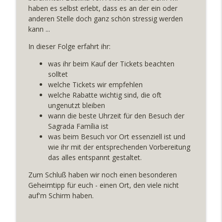
#042 Paella essen in Barcelona – Unsere
haben es selbst erlebt, dass es an der ein oder
Insidertipps
anderen Stelle doch ganz schön stressig werden
info_outline
Barcelona by locals - Der Podcast für deine Barcelona
kann ...
Reise
In dieser Folge erfahrt ihr:
#41 Interview mit Sylvia: ein
was ihr beim Kauf der Tickets beachten
authentischer Reisebericht einer
solltet
info_outline
Barcelona-Reisenden
welche Tickets wir empfehlen
Barcelona by locals - Der Podcast für deine Barcelona
welche Rabatte wichtig sind, die oft
Reise
ungenutzt bleiben
wann die beste Uhrzeit für den Besuch der
#40 Highlights der neuesten Ausgabe
Sagrada Família ist
von Barcelona by locals
info_outline
was beim Besuch vor Ort essenziell ist und
Barcelona by locals - Der Podcast für deine Barcelona
wie ihr mit der entsprechenden Vorbereitung
Reise
das alles entspannt gestaltet.
#39 Die schönsten Ausflüge um
Zum Schluß haben wir noch einen besonderen
Barcelona
Geheimtipp für euch - einen Ort, den viele nicht
info_outline
Barcelona by locals - Der Podcast für deine Barcelona
auf'm Schirm haben.
Reise