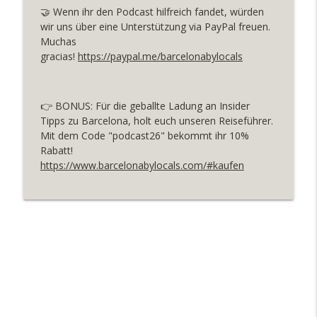
#38 Wie du die heißen Sommertage in
🤝 Wenn ihr den Podcast hilfreich fandet, würden
Barcelona am besten verbringst
info_outline
wir uns über eine Unterstützung via PayPal freuen.
Barcelona by locals - Der Podcast für deine Barcelona
Muchas
Reise
gracias!
https://paypal.me/barcelonabylocals
#037 Poblenou - Das Stadtviertel der
Startups
info_outline
👉 BONUS: Für die geballte Ladung an Insider
Barcelona by locals - Der Podcast für deine Barcelona
Tipps zu Barcelona, holt euch unseren Reiseführer.
Reise
Mit dem Code "podcast26" bekommt ihr 10%
Rabatt!
#036 Sonnenuntergang in Barcelona -
https://www.barcelonabylocals.com/#kaufen
Die schönsten Orte
info_outline
Barcelona by locals - Der Podcast für deine Barcelona
Reise
#035 Welche kulturellen Highlights
lohnen den teuren Eintritt?
info_outline
Barcelona by locals - Der Podcast für deine Barcelona
Reise