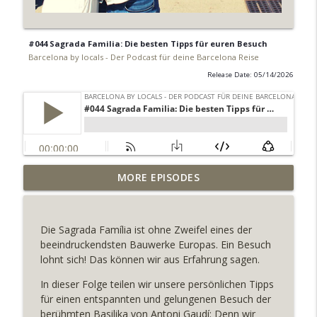
#044 Sagrada Familia: Die besten Tipps für euren Besuch
Barcelona by locals - Der Podcast für deine Barcelona Reise
Release Date: 05/14/2026
#044 Sagrada Familia: Die besten Tipps
MORE EPISODES
für euren Besuch
info_outline
Barcelona by locals - Der Podcast für deine Barcelona
Reise
Die Sagrada Família ist ohne Zweifel eines der
beeindruckendsten Bauwerke Europas. Ein Besuch
#043 Sants & Les Corts - Barcelonas
lohnt sich! Das können wir aus Erfahrung sagen.
unentdeckte Stadtviertel
info_outline
Barcelona by locals - Der Podcast für deine Barcelona
In dieser Folge teilen wir unsere persönlichen Tipps
Reise
für einen entspannten und gelungenen Besuch der
berühmten Basilika von Antoni Gaudí: Denn wir