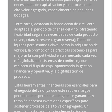
necesidades de capitalización y los procesos de
Integrar, innovar y exportar: la
alto valor agregado, especialmente en pequeñas
estrategia de Arcoval para vender
info_outline
bodegas.
zanahorias en el mercado europeo
BBVA Compartiendo Conocimiento
Entre otras, destacan la financiación de circulante
adaptada al periodo de crianza del vino, ofreciendo
Cómo una pyme española está
flexibilidad según las necesidades de cada producto
revolucionando la conservación de
(joven, crianza, reserva, gran reserva); líneas de
info_outline
frutas en exportación global
liquidez para insumos clave (como la adquisición de
BBVA Compartiendo Conocimiento
vidrios), la promoción de prácticas sostenibles para
mejorar la competitividad en un mercado cada vez
NAX y BBVA se alían para llevar la IA al
más globalizado; sistemas de confirming que
pequeño agricultor y modernizar el
mejoren el flujo de caja, optimizando la gestión
info_outline
campo
financiera y operativa, y la digitalización de
BBVA Compartiendo Conocimiento
procesos.
Estas herramientas financieras son esenciales para
Aerolaser: cómo convertir la innovación
info_outline
el negocio del vino, ya que este requiere largos
en industria desde Canarias
períodos de espera antes de generar ganancias y
BBVA Compartiendo Conocimiento
también necesita inversiones específicas para
sostener procesos de alto valor agregado. Un
Alimerka demuestra que ser sostenible
info_outline
ejemplo destacado de la implementación de
también es ser más rentable