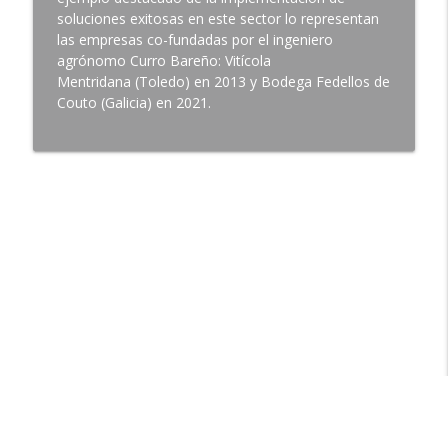
soluciones exitosas en este sector lo representan
BBVA Compartiendo Conocimiento
las empresas co-fundadas por el ingeniero
agrónomo Curro Bareño: Vitícola
Innovar o desaparecer: de la televisión
info_outline
Mentridana (Toledo) en 2013 y Bodega Fedellos de
digital… a imprimir tejido vivo
Couto (Galicia) en 2021.
BBVA Compartiendo Conocimiento
Sostenibilidad y tradición, así se está
transformando el futuro del vino en
info_outline
España
BBVA Compartiendo Conocimiento
Open Banking contra el fraude:
info_outline
verificación de cuentas en segundos
BBVA Compartiendo Conocimiento