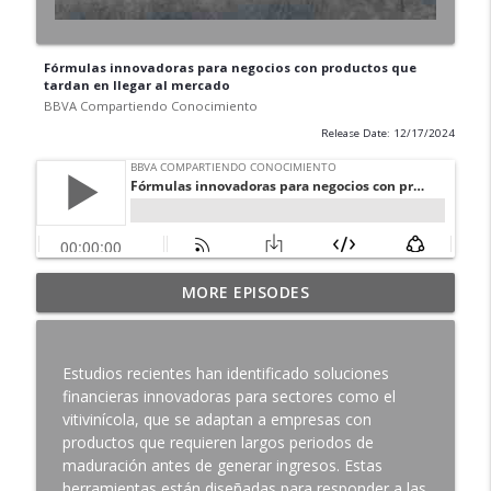
Fórmulas innovadoras para negocios con productos que
tardan en llegar al mercado
BBVA Compartiendo Conocimiento
Release Date: 12/17/2024
Cómo una empresa familiar catalana
MORE EPISODES
pasó de recoger cartón a liderar el
info_outline
reciclaje industrial en Europa
BBVA Compartiendo Conocimiento
Estudios recientes han identificado soluciones
financieras innovadoras para sectores como el
La pyme española que quiere
vitivinícola, que se adaptan a empresas con
automatizar el 100% de las licitaciones
info_outline
productos que requieren largos periodos de
públicas
maduración antes de generar ingresos. Estas
BBVA Compartiendo Conocimiento
herramientas están diseñadas para responder a las