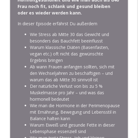
Interviewspecial mit Christina Hillesheim
Frau noch fit, schlank und gesund bleiben
info_outline
von happydings
oder es wieder werden kann.
Der Theapodcast: Hashimoto, Hypnose und
In dieser Episode erfährst Du außerdem
Ganzheitliche Medizin
Wie Stress ab Mitte 30 das Gewicht und
Von Panik zu Power – Shadys Erfolge mit
besonders das Bauchfett beeinflusst
HashiMotion®
info_outline
Warum klassische Diäten (Basenfasten,
Der Theapodcast: Hashimoto, Hypnose und
vegan etc.) oft nicht das gewünschte
Ganzheitliche Medizin
Ergebnis bringen
Ab wann Frauen anfangen sollten, sich mit
Wie Dein Bauch Deine Schilddrüse
den Wechseljahren zu beschäftigen – und
beeinflusst - Interviewspecial mit Dr.
warum das ab Mitte 30 sinnvoll ist
info_outline
Thomas Bacharach
Der natürliche Verlust von bis zu 5 %
Der Theapodcast: Hashimoto, Hypnose und
Muskelmasse pro Jahr – und was das
Ganzheitliche Medizin
hormonell bedeutet
Wie man die Hormone in der Perimenopause
Hashimoto & Aromatherapie: Die
mit Ernährung, Bewegung und Lebensstil in
kraftvolle Wirkung ätherischer Öle -
Balance halten kann
info_outline
Interviewspecial mit Marcus Hölzl
Warum Eiweiß und gesunde Fette in dieser
Der Theapodcast: Hashimoto, Hypnose und
Lebensphase essenziell sind
Ganzheitliche Medizin
Wie man trotz Stress, Job und kleinen