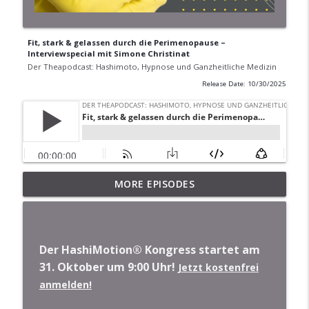
Fit, stark & gelassen durch die Perimenopause –
Interviewspecial mit Simone Christinat
Der Theapodcast: Hashimoto, Hypnose und Ganzheitliche Medizin
Release Date: 10/30/2025
Female Health: Warum Frauen mehr
MORE EPISODES
brauchen als Standardmedizin-
info_outline
Interviewspecial mit Dany Bach
Der Theapodcast: Hashimoto, Hypnose und
Ganzheitliche Medizin
Der HashiMotion® Kongress startet am
31. Oktober um 9:00 Uhr!
Jetzt kostenfrei
So startest Du Dein Nervensystem neu!
Interviewspecial mit Dr. Jessica Klebe
anmelden!
info_outline
Der Theapodcast: Hashimoto, Hypnose und