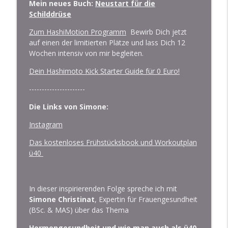
Mein neues Buch:
Neustart für die
Ganzheitliche Medizin
Schilddrüse
DarmWunder & Hashimoto: Warum
Zum HashiMotion Programm
Bewirb Dich jetzt
Darmgesundheit der Schlüssel zur
auf einen der limitierten Plätze und lass Dich 12
Heilung sein kann – Interviewspecial mit
info_outline
Wochen intensiv von mir begleiten.
Jana Müller
Der Theapodcast: Hashimoto, Hypnose und
Dein Hashimoto Kick Starter Guide für 0 Euro!
Ganzheitliche Medizin
----------------------
Fit, stark & gelassen durch die
Die Links von Simone:
Perimenopause – Interviewspecial mit
info_outline
Simone Christinat
Instagram
Der Theapodcast: Hashimoto, Hypnose und
Das kostenloses Frühstücksbook und Workoutplan
Ganzheitliche Medizin
ü40
Diagnose PCOS (polyzystisches
Ovarialsyndrom) – und jetzt?
info_outline
Interviewspecial mit Julia Schultz
In dieser inspirierenden Folge spreche ich mit
Der Theapodcast: Hashimoto, Hypnose und
Simone Christinat
, Expertin für Frauengesundheit
Ganzheitliche Medizin
(BSc. & MAS) über das Thema
Vom Burnout zur Powerfrau:
Hormongesundheit und wie man auch als ü40