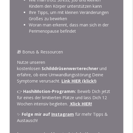
Kindern den Körper unterstützen kann
Hashimoto & Angst: Was steckt dahinter
Ihre Tipps, um mit kleinen Veränderungen
und wie wirst Du sie los?
info_outline
Großes zu bewirken
Der Theapodcast: Hashimoto, Hypnose und
Woran man erkennt, dass man sich in der
Ganzheitliche Medizin
Perimenopause befindet
🎁 Bonus & Ressourcen
Nutze unseren
kostenlosen
Schilddrüsenwerterechner
und
erfahre, ob eine Umwandlungsstörung Deine
Symptome verursacht.
Link HIER (klick!)
👉
HashiMotion-Programm:
Bewirb Dich jetzt
für eines der limitierten Plätze und lass Dich 12
Wochen intensiv begleiten.
Klick HIER!
✨
Folge mir auf
Instagram
für mehr Tipps &
Austausch!