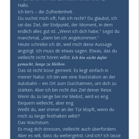
info_outline
aufblühen (statt zu paralysieren)
Hallo.
Gesund Führen - der Leadership Podcast
Ich bin’s – die Zufriedenheit.
Du suchst mich oft, hab ich recht? Du glaubst, ich
Mit 60 mehr Energie haben, als mit 30?
sei das Ziel, der Endpunkt, der Moment, in dem
info_outline
(Das Geheimnis der Kohärenz)
endlich alles gut ist. „Wenn ich dich habe,“ sagst du
Gesund Führen - der Leadership Podcast
manchmal, „dann bin ich angekommen.“
Heute schreibe ich dir, weil mich diese Aussage
Die „Vernunft-Falle“: Warum erfahrenen
ängstigt. Ich muss dir etwas sagen. Etwas, das du
info_outline
Chefs der Durchbruch fehlt
vielleicht nicht hören willst: 𝑰𝒄𝒉 𝒃𝒊𝒏 𝒏𝒊𝒄𝒉𝒕 𝒅𝒂𝒇𝒖̈𝒓
Gesund Führen - der Leadership Podcast
𝒈𝒆𝒎𝒂𝒄𝒉𝒕, 𝒍𝒂𝒏𝒈𝒆 𝒛𝒖 𝒃𝒍𝒆𝒊𝒃𝒆𝒏.
Das ist nicht böse gemeint. Es liegt einfach in
Blutwerte top, trotzdem erschöpft?
meiner Natur. Ich bin wie eine Raststation an der
info_outline
Warum Urlaub dir nicht mehr hilft
Autobahn – ein Ort zum Durchatmen, um dich zu
Gesund Führen - der Leadership Podcast
stärken. Aber ich bin nicht das Ziel deiner Reise.
Wenn du zu lange bei mir bleibst, wird es eng.
Entscheidungserschöpfung: Wie du trotz
Bequem vielleicht, aber eng.
info_outline
Dauerstress die Nerven behältst
Weißt du, wer immer an der Tür klopft, wenn du
Gesund Führen - der Leadership Podcast
mich zu lange festhalten willst?
Das Wachstum.
Warum dein Hormonsystem über deinen
Es mag dich stressen, vielleicht auch überfordern.
info_outline
Erfolg entscheidet
Aber es will, dass du weitergehst. Und ich? Ich lasse