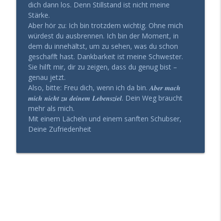
Gesund Führen - der Leadership Podcast
dich dann los. Denn Stillstand ist nicht meine
Stärke.
Fokus verloren? Deine Hormone könnten
Aber hör zu: Ich bin trotzdem wichtig. Ohne mich
info_outline
der Grund sein
würdest du ausbrennen. Ich bin der Moment, in
Gesund Führen - der Leadership Podcast
dem du innehältst, um zu sehen, was du schon
geschafft hast. Dankbarkeit ist meine Schwester.
314 – Respektlos ohne es zu merken?
Sie hilft mir, dir zu zeigen, dass du genug bist –
René Borbonus über wertschätzende
genau jetzt.
info_outline
Kommunikation
Also, bitte: Freu dich, wenn ich da bin. 𝑨𝒃𝒆𝒓 𝒎𝒂𝒄𝒉
Gesund Führen - der Leadership Podcast
𝒎𝒊𝒄𝒉 𝒏𝒊𝒄𝒉𝒕 𝒛𝒖 𝒅𝒆𝒊𝒏𝒆𝒎 𝑳𝒆𝒃𝒆𝒏𝒔𝒛𝒊𝒆𝒍. Dein Weg braucht
mehr als mich.
Mit einem Lächeln und einem sanften Schubser,
Deine Zufriedenheit