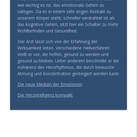
info_outline
(Das Geheimnis der Kohärenz)
wie wichtig es ist, das emotionale Gehirn zu
Gesund Führen - der Leadership Podcast
sättigen. Da es in einem sehr engen Kontakt zu
unserem Körper steht, schneller verdrahtet ist als
Die „Vernunft-Falle“: Warum erfahrenen
das kognitive Gehirn, sitzt hier ein Schalter zu mehr
info_outline
Chefs der Durchbruch fehlt
Wohlbefinden und Gesundheit.
Gesund Führen - der Leadership Podcast
Der Arzt lässt sich von der Erfahrung der
Wirksamkeit leiten. Verschiedene Heilverfahren
Blutwerte top, trotzdem erschöpft?
info_outline
stellt er vor, die helfen, gesund zu werden und
Warum Urlaub dir nicht mehr hilft
gesund zu bleiben. Unter anderem beschreibt er die
Gesund Führen - der Leadership Podcast
Kohärenz des Herzrhythmus, die durch bewusste
Atmung und Konzentration gesteigert werden kann.
Entscheidungserschöpfung: Wie du trotz
info_outline
Dauerstress die Nerven behältst
Die neue Medizin der Emotionen
Gesund Führen - der Leadership Podcast
Die Herzintelligenz kompakt
Warum dein Hormonsystem über deinen
info_outline
Erfolg entscheidet
Gesund Führen - der Leadership Podcast
Fokus verloren? Deine Hormone könnten
info_outline
der Grund sein