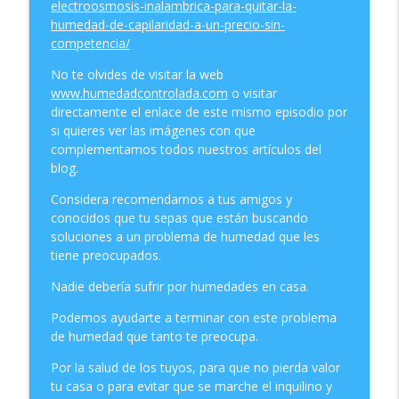
electroosmosis-inalambrica-para-quitar-la-
humedad-de-capilaridad-a-un-precio-sin-
Episodio 14 5 razones para Si usar la
competencia/
electro física inalámbrica
info_outline
No te olvides de visitar la web
Soluciones a las Humedades. Capilaridad, Condensación,
www.humedadcontrolada.com
o visitar
Filtraciones, Calidad aire interior
directamente el enlace de este mismo episodio por
si quieres ver las imágenes con que
Episodio 13 Problemas de humedades
complementamos todos nuestros artículos del
dentro de la casa
info_outline
blog.
Soluciones a las Humedades. Capilaridad, Condensación,
Filtraciones, Calidad aire interior
Considera recomendarnos a tus amigos y
conocidos que tu sepas que están buscando
Episodio 12 quiero quitar la humedad de
soluciones a un problema de humedad que les
capilaridad de mi casa
info_outline
tiene preocupados.
Soluciones a las Humedades. Capilaridad, Condensación,
Filtraciones, Calidad aire interior
Nadie debería sufrir por humedades en casa.
Podemos ayudarte a terminar con este problema
Episodio 11 Ozono contra el COVID-19
info_outline
de humedad que tanto te preocupa.
Soluciones a las Humedades. Capilaridad, Condensación,
Filtraciones, Calidad aire interior
Por la salud de los tuyos, para que no pierda valor
tu casa o para evitar que se marche el inquilino y
Episodio 10 Es la electro física una nueva