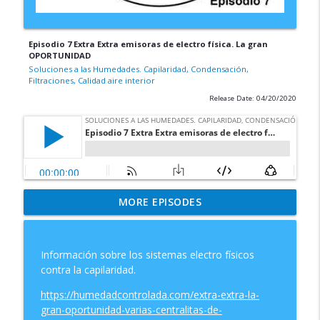
Episodio 7 Extra Extra emisoras de electro física. La gran
OPORTUNIDAD
Soluciones a las Humedades. Capilaridad, Condensación,
Filtraciones, Calidad aire interior
Release Date: 04/20/2020
Podcasting contra las humedades
MORE EPISODES
info_outline
Soluciones a las Humedades. Capilaridad, Condensación,
Filtraciones, Calidad aire interior
Información sobre los sistemas electro físicos
Episodio 15 Como elimino
contra la capilaridad.
definitivamente la humedad de
info_outline
Capilaridad de las paredes
https://humedadcontrolada.com/extra-extra-la-
Soluciones a las Humedades. Capilaridad, Condensación,
gran-oportunidad-varias-centralitas-de-
Filtraciones, Calidad aire interior