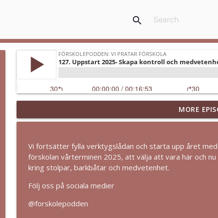
search
MORE EPIS
141. Den tänkvärda krönikan
Förskolepodden: Vi pratar förskola
Vi fortsätter fylla verktygslådan och starta upp året med a
140. Att jobba demokratiskt eller med demokrati?
förskolan vårterminen 2025, att välja att vara här och nu o
Förskolepodden: Vi pratar förskola
kring stolpar, barkbåtar och medvetenhet.
Följ oss på sociala medier
Pilotens återkomst, Förskolepodden 10 år
@forskolepodden
Förskolepodden: Vi pratar förskola