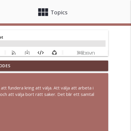
view_module
close
Topics
ODES
info_outline
tt fundera kring att välja. Att välja att arbeta i
ch att välja bort rätt saker. Det blir ett samtal
info_outline
info_outline