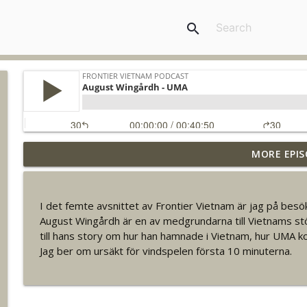
search
MORE EPIS
Adam Edermo
Frontier Vietnam Podcast
I det femte avsnittet av Frontier Vietnam är jag på bes
Pär Johansson - Precio Fishbone
August Wingårdh är en av medgrundarna till Vietnams stö
Frontier Vietnam Podcast
till hans story om hur han hamnade i Vietnam, hur UMA k
Jag ber om ursäkt för vindspelen första 10 minuterna.
Oscar Rydman - Pangara
Frontier Vietnam Podcast