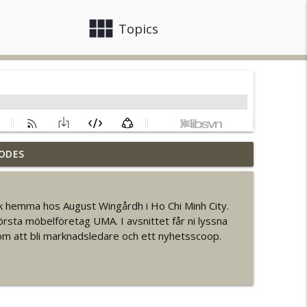
view_module
close
Topics
ODES
info_outline
ök hemma hos August Wingårdh i Ho Chi Minh City.
rsta möbelföretag UMA. I avsnittet får ni lyssna
info_outline
om att bli marknadsledare och ett nyhetsscoop.
info_outline