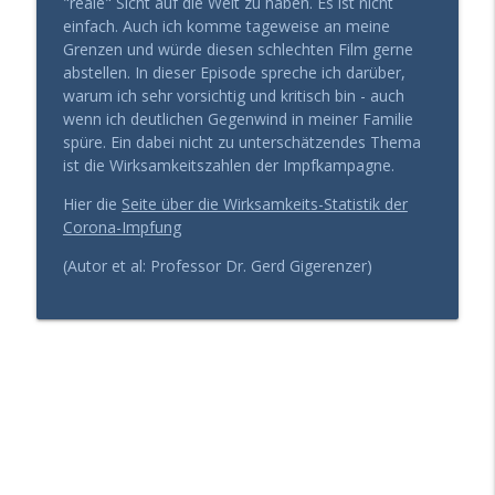
"reale" Sicht auf die Welt zu haben. Es ist nicht
info_outline
aufblühen (statt zu paralysieren)
einfach. Auch ich komme tageweise an meine
Gesund Führen - der Leadership Podcast
Grenzen und würde diesen schlechten Film gerne
abstellen. In dieser Episode spreche ich darüber,
Mit 60 mehr Energie haben, als mit 30?
warum ich sehr vorsichtig und kritisch bin - auch
info_outline
(Das Geheimnis der Kohärenz)
wenn ich deutlichen Gegenwind in meiner Familie
Gesund Führen - der Leadership Podcast
spüre. Ein dabei nicht zu unterschätzendes Thema
ist die Wirksamkeitszahlen der Impfkampagne.
Die „Vernunft-Falle“: Warum erfahrenen
info_outline
Chefs der Durchbruch fehlt
Hier die
Seite über die Wirksamkeits-Statistik der
Gesund Führen - der Leadership Podcast
Corona-Impfung
(Autor et al: Professor Dr. Gerd Gigerenzer)
Blutwerte top, trotzdem erschöpft?
info_outline
Warum Urlaub dir nicht mehr hilft
Gesund Führen - der Leadership Podcast
Entscheidungserschöpfung: Wie du trotz
info_outline
Dauerstress die Nerven behältst
Gesund Führen - der Leadership Podcast
Warum dein Hormonsystem über deinen
info_outline
Erfolg entscheidet