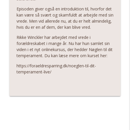
Forældresparring
Episoden giver også en introduktion til, hvorfor det
kan være så svært og skamfuldt at arbejde med sin
111 - Sov nu, luk øjnene, lig stille
info_outline
vrede. Men vid allerede nu, at du er helt almindelig,
Forældresparring
hvis du er en af dem, der kan blive vred.
Rikke Winckler har arbejdet med vrede i
110 - Lyt til dit barn - 3 tips
forældreskabet i mange år. Nu har hun samlet sin
info_outline
Forældresparring
viden i et nyt onlinekursus, der hedder Nøglen til dit
temperament. Du kan læse mere om kurset her:
109 - Bedsteforældre, der blander sig...
https://foraeldresparring.dk/noeglen-til-dit-
info_outline
og 6 andre startsætninger fra jer
temperament-live/
Forældresparring
108 - Gå med følelser uden at give efter
info_outline
Forældresparring
107 - Når du bliver stanget af din vrede
info_outline
Forældresparring