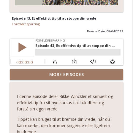
Episode 43, Et effektivt tip til at stoppe din vrede
Forældresparring
Release Date: 09/04/2023
114 - Den ene ting, der kan gøre
MORE EPISODES
info_outline
morgenstunden lettere
Forældresparring
I denne episode deler Rikke Winckler et simpelt og
113 - Tag ferien med ind i hverdagen
effektivt tip fra sit nye kursus i at håndtere og
info_outline
Forældresparring
forstå sin egen vrede.
Tippet kan bruges til at bremse din vrede, når du
112 - Børn er fra børneplaneten og
kan mærke, den kommer snigende eller ligefrem
info_outline
voksne fra voksenplaneten
buldrende.