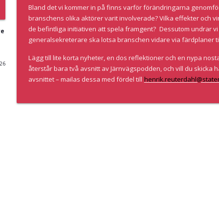
Bland det vi kommer in på finns varför förändringarna genomf
FP2 R2DATO: Episode 1 – An overview of a new ho
branschens olika aktörer varit involverade? Vilka effekter och vin
Järnvägspodden
de befintliga initiativen att spela framgent?
Dessutom undrar vi 
re
generalsekreterare ska lotsa branschen vidare via färdplaner ti
Lägg till lite korta nyheter, en dos reflektioner och en nypa nost
FP2 R2DATO: Epsiode 2 – The technology strikes b
026
återstår bara två avsnitt av Järnvägspodden, och vill du skicka hä
Järnvägspodden
avsnittet – mailas dessa med fördel till
henrik.reuterdahl@stat
Med vemod och glädje – take it away Järda! Avsnitt
Järnvägspodden
Ett dekanterat podd-decennium med Roberto Maio
Järnvägspodden
Nu stiger samverkan i graderna. Med generalsekret
Järnvägspodden