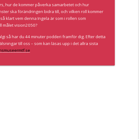
örs, hur de kommer påverka samarbetet och hur
pe
ster ska förändringen bidra till, och
vilken roll kommer
info_outline
så klart vem denna Ingela är som i rollen som
ll målet vision2050?
algi så har du 44 minuter podderi framför dig. Efter detta
ack
info_outline
lsningar till oss – som kan läsas upp i det allra sista
ensmuseermtf.se
 8 2026
info_outline
rana.
info_outline
erare Ingela Bendrot.
info_outline