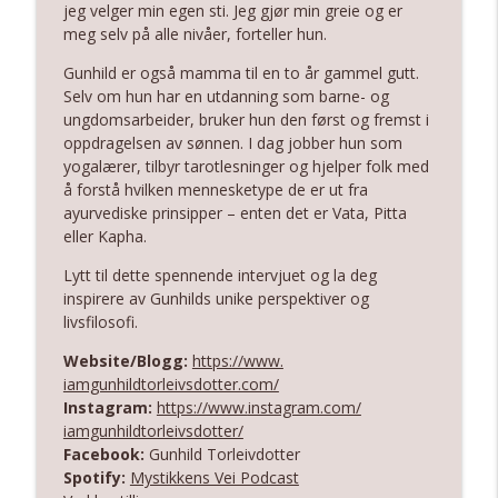
jeg velger min egen sti. Jeg gjør min greie og er
meg selv på alle nivåer, forteller hun.
Michelle Iren Stupski – Connecting to
info_outline
Gunhild er også mamma til en to år gammel gutt.
Your Soul Purpose
Selv om hun har en utdanning som barne- og
Love, Joy & Heartset Podcast
ungdomsarbeider, bruker hun den først og fremst i
oppdragelsen av sønnen. I dag jobber hun som
Michelle Karen – A Spiritual Journey
info_outline
yogalærer, tilbyr tarotlesninger og hjelper folk med
Across the Globe
å forstå hvilken mennesketype de er ut fra
Love, Joy & Heartset Podcast
ayurvediske prinsipper – enten det er Vata, Pitta
eller Kapha.
Lytt til dette spennende intervjuet og la deg
inspirere av Gunhilds unike perspektiver og
livsfilosofi.
Website/Blogg:
https://www.
iamgunhildtorleivsdotter.com/
Instagram:
https://www.
instagram.com/
iamgunhildtorleivsdotter/
Facebook:
Gunhild Torleivdotter
Spotify:
Mystikkens Vei Podcast