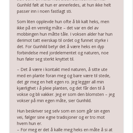
Bakehouse
Gunhild følt at hun er annerledes, at hun ikke helt
Love, Joy & Heartset Podcast
passer inn i noen fastlagt sti.
Som liten opplevde hun ofte å bli kalt heks, men
Juliet Zahirah
info_outline
ikke på en vennlig måte – det var en del av
Love, Joy & Heartset Podcast
mobbingen hun måtte tåle. I voksen alder har hun
derimot tatt eierskap til ordet og funnet styrke i
det. For Gunhild betyr det å være heks en dyp
Å våge å være – Hanne Kristine Rohdes
info_outline
forbindelse med jordelementet og naturen, noe
vei fra politi til spirituell veiviser
hun føler seg sterkt knyttet til.
Love, Joy & Heartset Podcast
– Det å være i kontakt med naturen, å sitte ute
Å skape skjønnhet gjennom mot –
med en plante foran meg og bare være til stede,
info_outline
Memona Luokkanens reise
det gir meg en helt egen ro. Jeg legger all min
Love, Joy & Heartset Podcast
kjærlighet i å pleie planten, og det får den til å
vokse og bli vakker. Jeg er som den blomsten – jeg
Fay Skandsen – En reise for å løfte det
vokser på min egen måte, sier Gunhild.
info_outline
feminine
Love, Joy & Heartset Podcast
Hun beskriver seg selv som en som går sin egen
vei, følger sine egne tradisjoner og er tro mot
hvem hun er.
Hari Priya – A Journey Back to Her Roots
info_outline
– For meg er det å kalle meg heks en måte å si at
Love, Joy & Heartset Podcast