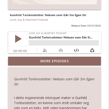
Gunhild Torleivsdotter: Heksen som Går Sin Egen Sti
Love, Joy & Heartset Podcast
Release Date: 03/31/2025
Finne veien hjem til hjertet og leve sant
MORE EPISODES
info_outline
med Triana Iglesias
Love, Joy & Heartset Podcast
Gunhild Torleivsdotter: Heksen som Går Sin Egen
"Du lever ikke livet. Du bare er i livet"
Sti
info_outline
Love, Joy & Heartset Podcast
I dette inspirerende intervjuet møter vi Gunhild
From Burnout to Finding Your Voice: A
Torleivsdotter, en kvinne som stolt omtaler seg
Journey to Authentic Expression | Tina
selv som en heks. Helt siden barndommen har
info_outline