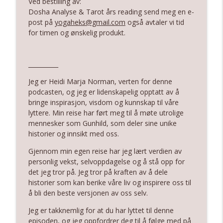
Ved bestilling av:
Dosha Analyse & Tarot års reading send meg en e-
post på
yogaheks@gmail.com
også avtaler vi tid
for timen og ønskelig produkt.
__________
Jeg er Heidi Marja Norman, verten for denne
podcasten, og jeg er lidenskapelig opptatt av å
bringe inspirasjon, visdom og kunnskap til våre
lyttere. Min reise har ført meg til å møte utrolige
mennesker som Gunhild, som deler sine unike
historier og innsikt med oss.
Gjennom min egen reise har jeg lært verdien av
personlig vekst, selvoppdagelse og å stå opp for
det jeg tror på. Jeg tror på kraften av å dele
historier som kan berike våre liv og inspirere oss til
å bli den beste versjonen av oss selv.
Jeg er takknemlig for at du har lyttet til denne
episoden, og jeg oppfordrer deg til å følge med på