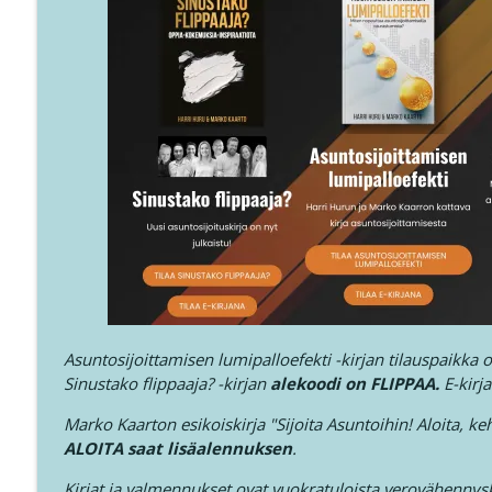
Asuntosijoittamisen lumipalloefekti -kirjan tilauspaikka 
Sinustako flippaaja? -kirjan
alekoodi on FLIPPAA.
E-kirja
Marko Kaarton esikoiskirja "Sijoita Asuntoihin! Aloita, keh
ALOITA saat lisäalennuksen
.
Kirjat ja valmennukset ovat vuokratuloista verovähennysk