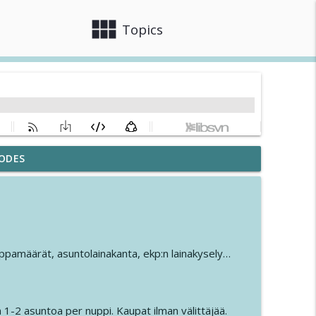
view_module
close
Topics
ODES
info_outline
 - Juho Karvonen
info_outline
auppamäärät, asuntolainakanta, ekp:n lainakysely…
utkintoihin - Raisa Latvala-Kaataja ja Marko
info_outline
1-2 asuntoa per nuppi. Kaupat ilman välittäjää.