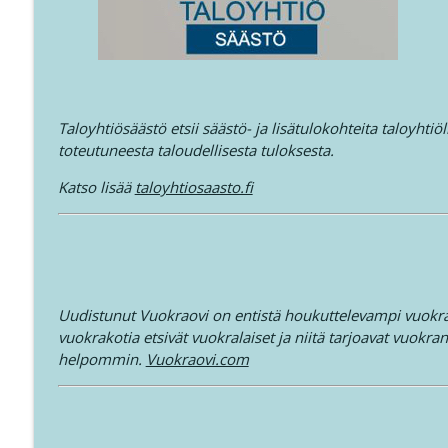
Taloyhtiösäästö etsii säästö- ja lisätulokohteita taloyhtiö
toteutuneesta taloudellisesta tuloksesta.
Katso lisää
taloyhtiosaasto.fi
Uudistunut Vuokraovi on entistä houkuttelevampi vuokr
vuokrakotia etsivät vuokralaiset ja niitä tarjoavat vuokr
helpommin.
Vuokraovi.com