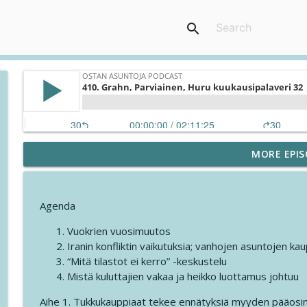
search
MORE EPIS
422. Grahn, Parviainen, Huru - Kuukausipalaveri 35
Ostan Asuntoja Podcast
Agenda
421. Vuoden vuokratuotolla kauppahinta kuitattua
Vuokrien vuosimuutos
Ostan Asuntoja Podcast
Iranin konfliktin vaikutuksia; vanhojen asuntojen k
“Mitä tilastot ei kerro” -keskustelu
420. Viiskymppisinä asuntosijoittajiksi ja ammattit
Mistä kuluttajien vakaa ja heikko luottamus johtuu
Kaataja
Ostan Asuntoja Podcast
Aihe 1. Tukkukauppiaat tekee ennätyksiä myyden pääosin 