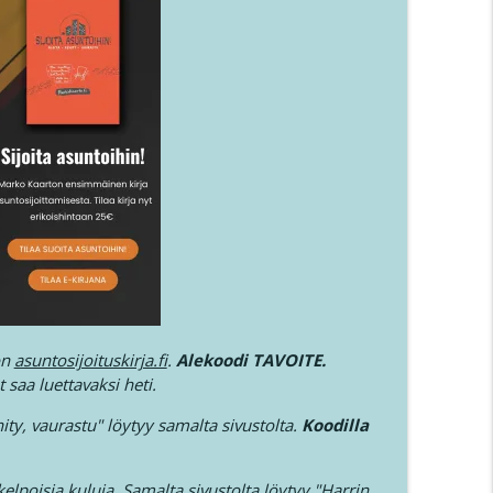
on
asuntosijoituskirja.fi
.
Alekoodi TAVOITE.
t saa luettavaksi heti.
ity, vaurastu" löytyy samalta sivustolta.
Koodilla
elpoisia kuluja.
Samalta sivustolta löytyy "Harrin