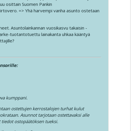
utuu osittain Suomen Pankin
siirtovero. => Yhä harvempi vanha asunto ostetaan
oon - Karoliina Peltola Osa 2
info_outline
et. Asuntolainkannan vuosikasvu takaisin -
arke-tuotantotuettu lainakanta uhkaa kääntyä
laveri 34
info_outline
tajille?
toon Karoliina Peltola Osa 1
info_outline
nsorille:
odeista - Anniina Parviainen - Ostan Asuntoja
info_outline
tava kumppani.
taan ostettujen kerrostalojen turhat kulut
yntyy Kalle Harmaala
info_outline
uokrataan. Asunnot tarjotaan ostettavaksi alle
t tiedot ostopäätöksen tueksi.