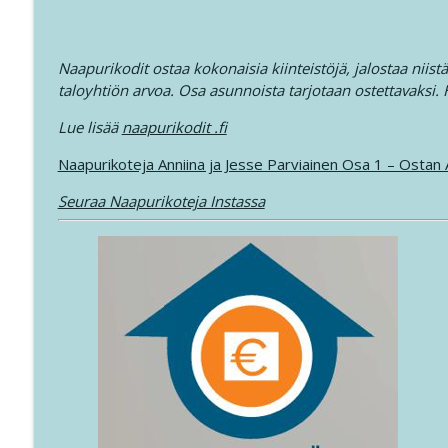
Naapurikodit ostaa kokonaisia kiinteistöjä, jalostaa niist
taloyhtiön arvoa. Osa asunnoista tarjotaan ostettavaksi.
Lue lisää
naapurikodit .fi
Naapurikoteja Anniina ja Jesse Parviainen Osa 1 – Osta
Seuraa Naapurikoteja Instassa