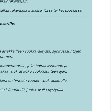
lkunrakentaja.fi
.
laveri 33
info_outline
salkunrakentajia
Instassa
,
X:ssä
tai
Facebookissa
.
nsorille:
a Susanna Arnall Osa 2
info_outline
asiakkailleen vuokravälitystä, sijoitusasuntojen
 Suomen.
topehtoorille, joka hoitaa asuntoon ja
 takaa vuokrat koko vuokrasuhteen ajan.
 kiintein hinnoin vuoden vuokratakuulla.
sta isännöintiä, jonka avulla pystytään