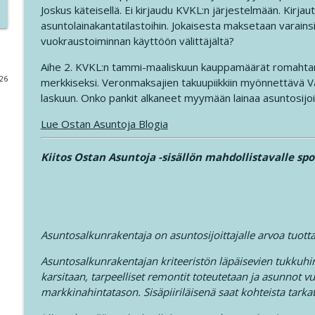
Joskus käteisellä. Ei kirjaudu KVKL:n järjestelmään. Kirja
asuntolainakantatilastoihin. Jokaisesta maksetaan varain
419. Kasvutarina viidessä vuodessa 11 sijoitusasunt
vuokraustoiminnan käyttöön välittäjältä?
Ostan Asuntoja Podcast
Aihe 2. KVKL:n tammi-maaliskuun kauppamäärät romahtane
026
merkkiseksi. Veronmaksajien takuupiikkiin myönnettävä V
418. Grahn, Parviainen, Karlsson, Huru - Kuukausipa
laskuun. Onko pankit alkaneet myymään lainaa asuntosijoit
Ostan Asuntoja Podcast
Lue Ostan Asuntoja Blogia
417. Kasvutarina viidessä vuodessa 11 sijoitusasun
Kiitos Ostan Asuntoja -sisällön mahdollistavalle spo
Ostan Asuntoja Podcast
416. Kasvusta, yrittäjyydestä, Kuopiosta, Naapurik
Podcast #416
Ostan Asuntoja Podcast
Asuntosalkunrakentaja on asuntosijoittajalle arvoa tuot
Asuntosalkunrakentajan kriteeristön läpäisevien tukkuhin
415. Tukkukauppiailla töitä riittää ja ennätyksiä s
karsitaan, tarpeelliset remontit toteutetaan ja asunnot v
Ostan Asuntoja Podcast
markkinahintatason. Sisäpiiriläisenä saat kohteista tarka