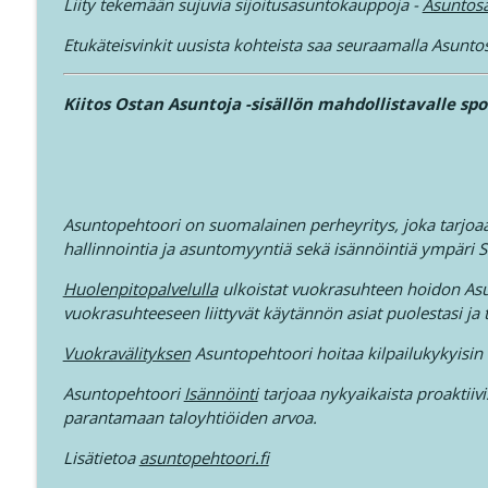
Liity tekemään sujuvia sijoitusasuntokauppoja -
Asuntosa
414. Grahn, Parviainen, Karlsson, Huru - Kuukausipa
Ostan Asuntoja Podcast
Etukäteisvinkit uusista kohteista saa seuraamalla Asunto
Kiitos Ostan Asuntoja -sisällön mahdollistavalle spo
413. Asuntosijoittamista 19, välittämistä 15 vuott
Ostan Asuntoja Podcast
Asuntopehtoori on suomalainen perheyritys, joka tarjoaa 
hallinnointia ja asuntomyyntiä sekä isännöintiä ympäri
Huolenpitopalvelulla
ulkoistat vuokrasuhteen hoidon Asun
vuokrasuhteeseen liittyvät käytännön asiat puolestasi ja
Vuokravälityksen
Asuntopehtoori hoitaa kilpailukykyisin
Asuntopehtoori
Isännöinti
tarjoaa nykyaikaista proaktiivi
parantamaan taloyhtiöiden arvoa.
Lisätietoa
asuntopehtoori.fi