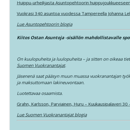
Huippu-urheilijasta Asuntopehtoorin huippujoukkueesee
Vuokrasi 340 asuntoa vuodessa Tampereella Johanna Le
Lue Asuntopehtoorin blogia
Kiitos Ostan Asuntoja -sisällön mahdollistavalle spo
On kuulopuheita ja luulopuheita – ja sitten on oikeaa tiet
Suomen Vuokranantajat
.
Jäsenenä saat pääsyn muun muassa vuokranantajan työkal
ja maksuttomaan lakineuvontaan.
Luotettavaa osaamista.
Grahn, Karlsson, Parviainen, Huru – Kuukausipalaveri 3
Lue Suomen Vuokranantajat blogia