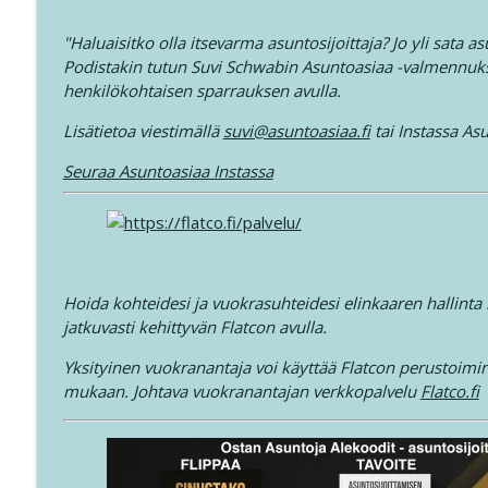
"Haluaisitko olla itsevarma asuntosijoittaja? Jo yli sata 
Podistakin tutun Suvi Schwabin Asuntoasiaa -valmennuks
henkilökohtaisen sparrauksen avulla.
Lisätietoa viestimällä
suvi@asuntoasiaa.fi
tai Instassa As
Seuraa Asuntoasiaa Instassa
Hoida kohteidesi ja vuokrasuhteidesi elinkaaren hallinta
jatkuvasti kehittyvän Flatcon avulla.
Yksityinen vuokranantaja voi käyttää Flatcon perustoimint
mukaan. Johtava vuokranantajan verkkopalvelu
Flatco.fi