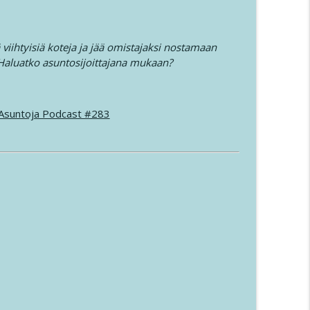
ä viihtyisiä koteja ja jää omistajaksi nostamaan
 Haluatko asuntosijoittajana mukaan?
n Asuntoja Podcast #283