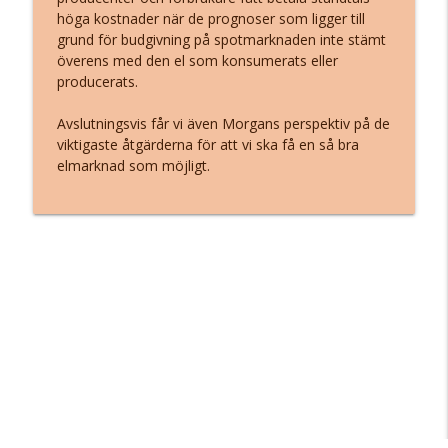
höga kostnader när de prognoser som ligger till
Solcellskollens podcast
grund för budgivning på spotmarknaden inte stämt
överens med den el som konsumerats eller
Therése Hindman Persson, Om
producerats.
effekttariffer och incitament för mer
info_outline
effektivt nyttjande av elnäten
Avslutningsvis får vi även Morgans perspektiv på de
Solcellskollens podcast
viktigaste åtgärderna för att vi ska få en så bra
elmarknad som möjligt.
Daniel Johansson, Om vägen mot att
info_outline
klara tvågradersmålet
Solcellskollens podcast
Magnus Callavik, Om den exponentiella
info_outline
utvecklingen kring HVDC
Solcellskollens podcast