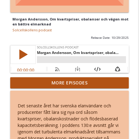
Morgan Andersson, Om kvartspriser, obalanser och vägen mot
en bättre elmarknad
Solcellskollens podcast
Release Date: 10/29/2025
Tom Brown, On the feasibility of 100%
MORE EPISODES
renewable electricity – and biomethanol
info_outline
as a backstop in a net-zero emissions
scenario
Det senaste året har svenska elanvändare och
Solcellskollens podcast
producenter fått lära sig nya ord såsom
kvartspriser, obalanskostnader och flödesbaserad
Arne Bergvik, Om priset av en
kapacitetsberäkning. I poddens 130:e avsnitt går vi
info_outline
avstannande utbyggnad av elproduktion
igenom det turbulenta elmarknadsåret tillsammans
Solcellskollens podcast
med Morgan Andersson, produktspecialist på