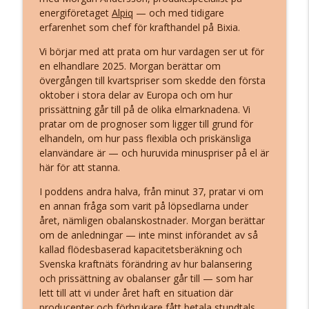
energiföretaget
Alpiq
— och med tidigare
Björn Sandén, Om energiomställningen
erfarenhet som chef för krafthandel på Bixia.
info_outline
under 2025 (på randen till en ny tid)
Solcellskollens podcast
Vi börjar med att prata om hur vardagen ser ut för
en elhandlare 2025. Morgan berättar om
Jennie Sjöstedt, Om hur kapaciteten i
övergången till kvartspriser som skedde den första
Göteborgs elnät ska kunna öka med 50
oktober i stora delar av Europa och om hur
info_outline
procent på tio år
prissättning går till på de olika elmarknadena. Vi
Solcellskollens podcast
pratar om de prognoser som ligger till grund för
elhandeln, om hur pass flexibla och priskänsliga
Morgan Andersson, Om kvartspriser,
elanvändare är — och huruvida minuspriser på el är
obalanser och vägen mot en bättre
här för att stanna.
info_outline
elmarknad
I poddens andra halva, från minut 37, pratar vi om
Solcellskollens podcast
en annan fråga som varit på löpsedlarna under
året, nämligen obalanskostnader. Morgan berättar
Thorsten Handler, Om effektavgifter,
info_outline
om de anledningar — inte minst införandet av så
elskatt och kraftvärmens förutsättningar
kallad flödesbaserad kapacitetsberäkning och
Solcellskollens podcast
Svenska kraftnäts förändring av hur balansering
och prissättning av obalanser går till — som har
Lisa Göransson, Om tre vägval för
lett till att vi under året haft en situation där
Sveriges elsystem — och deras
info_outline
producenter och förbrukare fått betala stundtals
respektive kostnader