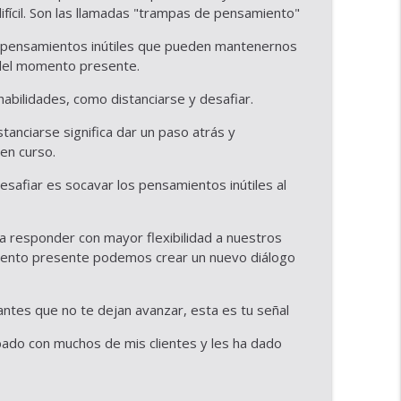
fícil. Son las llamadas "trampas de pensamiento"
info_outline
pensamientos inútiles que pueden mantenernos
del momento presente.
bilidades, como distanciarse y desafiar.
info_outline
anciarse significa dar un paso atrás y
en curso.
 y espíritu cada día
afiar es socavar los pensamientos inútiles al
info_outline
a responder con mayor flexibilidad a nuestros
omento presente podemos crear un nuevo diálogo
abrumada
info_outline
ntes que no te dejan avanzar, esta es tu señal
 el caos en claridad con Damaris Campo - Holistic
info_outline
ado con muchos de mis clientes y les ha dado