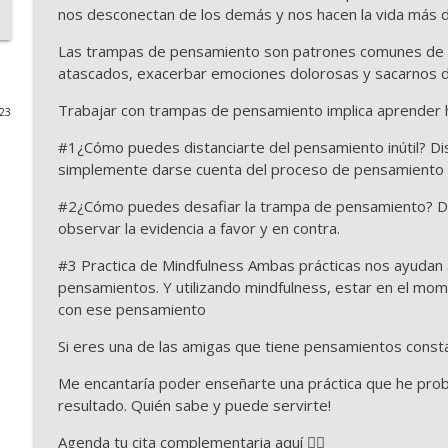
nos desconectan de los demás y nos hacen la vida más di
Episodio #24 Poner límites: un acto de bienestar
Las trampas de pensamiento son patrones comunes de 
Tu Bienestar
atascados, exacerbar emociones dolorosas y sacarnos 
Trabajar con trampas de pensamiento implica aprender ha
023
Episodio #23: Dormir mejor para sanar mejor
Tu Bienestar
#1¿Cómo puedes distanciarte del pensamiento inútil? Dist
simplemente darse cuenta del proceso de pensamiento 
🎙 Episodio # 22 – El arte de nutrir tu mente, cuerpo
#2¿Cómo puedes desafiar la trampa de pensamiento? Des
Tu Bienestar
observar la evidencia a favor y en contra.
#3 Practica de Mindfulness Ambas prácticas nos ayudan 
pensamientos. Y utilizando mindfulness, estar en el m
Episodio 21: Cómo empezar de nuevo sin sentirte 
con ese pensamiento
Tu Bienestar
Si eres una de las amigas que tiene pensamientos consta
Episodio #20 : De la ansiedad a la paz, transforma
Me encantaría poder enseñarte una práctica que he prob
Health Coach
resultado. Quién sabe y puede servirte!
Tu Bienestar
Agenda tu cita complementaria aquí 👇🏾