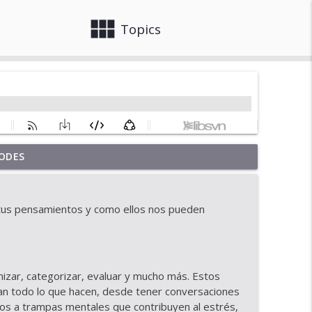
view_module
close
Topics
ODES
info_outline
tus pensamientos y como ellos nos pueden
nimo y tu claridad mental
info_outline
izar, categorizar, evaluar y mucho más. Estos
stancias
info_outline
an todo lo que hacen, desde tener conversaciones
nos a trampas mentales que contribuyen al estrés,