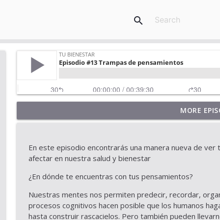
search
MORE EPIS
Episodio 27: Liberarte del estrés sin sentir culpa
Tu Bienestar
En este episodio encontrarás una manera nueva de ver 
🎙 Episodio 26 – Cómo tu alimentación impacta tu á
afectar en nuestra salud y bienestar
Tu Bienestar
¿En dónde te encuentras con tus pensamientos?
Nuestras mentes nos permiten predecir, recordar, organ
🎙 Episodio 25 – Tu bienestar más allá de tus circun
procesos cognitivos hacen posible que los humanos hag
Tu Bienestar
hasta construir rascacielos. Pero también pueden llevar