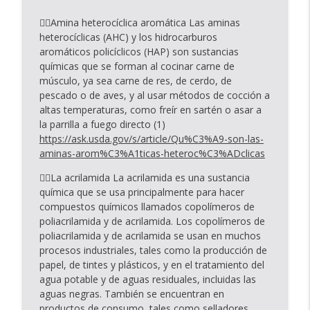
Tu Bienestar
👉🏾Amina heterocíclica aromática Las aminas
heterocíclicas (AHC) y los hidrocarburos
Episodio #19: 7 Rituales de la mañana
aromáticos policíclicos (HAP) son sustancias
info_outline
para transformar tu vida
químicas que se forman al cocinar carne de
Tu Bienestar
músculo, ya sea carne de res, de cerdo, de
pescado o de aves, y al usar métodos de cocción a
Episodio #18: Herramientas para
altas temperaturas, como freír en sartén o asar a
info_outline
Promover la Desintoxicación
la parrilla a fuego directo (1)
Tu Bienestar
https://ask.usda.gov/s/article/Qu%C3%A9-son-las-
aminas-arom%C3%A1ticas-heteroc%C3%ADclicas
👉🏾La acrilamida La acrilamida es una sustancia
química que se usa principalmente para hacer
compuestos químicos llamados copolímeros de
poliacrilamida y de acrilamida. Los copolímeros de
poliacrilamida y de acrilamida se usan en muchos
procesos industriales, tales como la producción de
papel, de tintes y plásticos, y en el tratamiento del
agua potable y de aguas residuales, incluidas las
aguas negras. También se encuentran en
productos de consumo, tales como selladores