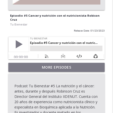
Episodio #5 Cancer y nutrición con el nutricionista Robison
Cruz
Tu Bienestar
Release Date: 01/23/2023
Episodio 27: Liberarte del estrés sin
MORE EPISODES
info_outline
sentir culpa
Tu Bienestar
Podcast Tu Bienestar #5 La nutrición y el cáncer:
🎙 Episodio 26 – Cómo tu alimentación
antes, durante y después Robinson Cruz es
info_outline
impacta tu ánimo y tu claridad mental
Director General del Instituto IIDENUT. Cuenta con
Tu Bienestar
20 años de experiencia como nutricionista clínico y
especialista en Bioquímica aplicada a la Nutrición.
🎙 Episodio 25 – Tu bienestar más allá de
Es investigador y docente invitado en los