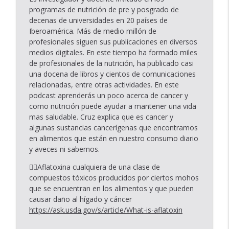
info_outline
tus circunstancias
programas de nutrición de pre y posgrado de
Tu Bienestar
decenas de universidades en 20 países de
Iberoamérica. Más de medio millón de
Episodio #24 Poner límites: un acto de
profesionales siguen sus publicaciones en diversos
info_outline
bienestar
medios digitales. En este tiempo ha formado miles
Tu Bienestar
de profesionales de la nutrición, ha publicado casi
una docena de libros y cientos de comunicaciones
Episodio #23: Dormir mejor para sanar
relacionadas, entre otras actividades. En este
info_outline
mejor
podcast aprenderás un poco acerca de cancer y
Tu Bienestar
como nutrición puede ayudar a mantener una vida
mas saludable. Cruz explica que es cancer y
🎙 Episodio # 22 – El arte de nutrir tu
algunas sustancias cancerígenas que encontramos
info_outline
mente, cuerpo y espíritu cada día
en alimentos que están en nuestro consumo diario
Tu Bienestar
y aveces ni sabemos.
Episodio 21: Cómo empezar de nuevo sin
👉🏾Aflatoxina cualquiera de una clase de
info_outline
sentirte abrumada
compuestos tóxicos producidos por ciertos mohos
Tu Bienestar
que se encuentran en los alimentos y que pueden
causar daño al hígado y cáncer
Episodio #20 : De la ansiedad a la paz,
https://ask.usda.gov/s/article/What-is-aflatoxin
transforma el caos en claridad con
info_outline
Damaris Campo - Holistic Health Coach