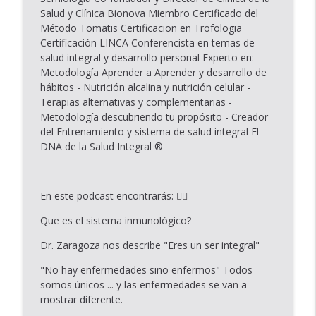
info_outline
tus circunstancias
Salud y Clínica Bionova Miembro Certificado del
Tu Bienestar
Método Tomatis Certificacion en Trofologia
Certificación LINCA Conferencista en temas de
Episodio #24 Poner límites: un acto de
salud integral y desarrollo personal Experto en: -
info_outline
bienestar
Metodología Aprender a Aprender y desarrollo de
Tu Bienestar
hábitos - Nutrición alcalina y nutrición celular -
Terapias alternativas y complementarias -
Episodio #23: Dormir mejor para sanar
Metodología descubriendo tu propósito - Creador
info_outline
mejor
del Entrenamiento y sistema de salud integral El
Tu Bienestar
DNA de la Salud Integral ®️
🎙 Episodio # 22 – El arte de nutrir tu
info_outline
mente, cuerpo y espíritu cada día
En este podcast encontrarás: 👇🏾
Tu Bienestar
Que es el sistema inmunológico?
Episodio 21: Cómo empezar de nuevo sin
info_outline
sentirte abrumada
Dr. Zaragoza nos describe "Eres un ser integral"
Tu Bienestar
"No hay enfermedades sino enfermos" Todos
somos únicos ... y las enfermedades se van a
Episodio #20 : De la ansiedad a la paz,
mostrar diferente.
transforma el caos en claridad con
info_outline
Damaris Campo - Holistic Health Coach