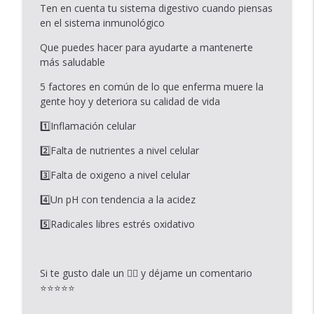
Ten en cuenta tu sistema digestivo cuando piensas
Tu Bienestar
en el sistema inmunológico
Episodio #19: 7 Rituales de la mañana
Que puedes hacer para ayudarte a mantenerte
info_outline
para transformar tu vida
más saludable
Tu Bienestar
5 factores en común de lo que enferma muere la
gente hoy y deteriora su calidad de vida
Episodio #18: Herramientas para
info_outline
Promover la Desintoxicación
1️⃣Inflamación celular
Tu Bienestar
2️⃣Falta de nutrientes a nivel celular
3️⃣Falta de oxigeno a nivel celular
4️⃣Un pH con tendencia a la acidez
5️⃣Radicales libres estrés oxidativo
Si te gusto dale un 👍🏽 y déjame un comentario
⭐️⭐️⭐️⭐️⭐️