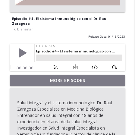
Episodio #4 - El sistema inmunológico con el Dr. Raul
Zaragoza
Tu Bienestar
Release Date: 01/16/2023
Episodio 27: Liberarte del estrés sin
MORE EPISODES
info_outline
sentir culpa
Tu Bienestar
Salud integral y el sistema inmunológico Dr. Raul
🎙 Episodio 26 – Cómo tu alimentación
Zaragoza Especialista en Medicina Biológica
info_outline
impacta tu ánimo y tu claridad mental
Entrenador en salud integral con 18 años de
Tu Bienestar
experiencia en el area de la salud integral
Investigador en Salud Integral Especialista en
🎙 Episodio 25 – Tu bienestar más allá de
Semiología Co-fundador y Director de Clínica de la