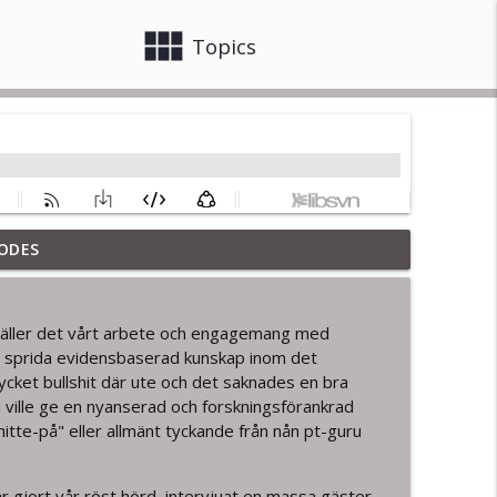
view_module
close
Topics
ODES
info_outline
et gäller det vårt arbete och engagemang med
rupturer
 sprida evidensbaserad kunskap inom det
info_outline
ycket bullshit där ute och det saknades en bra
i ville ge en nyanserad och forskningsförankrad
itte-på" eller allmänt tyckande från nån pt-guru
 Self Management – del 2
info_outline
ar gjort vår röst hörd, intervjuat en massa gäster