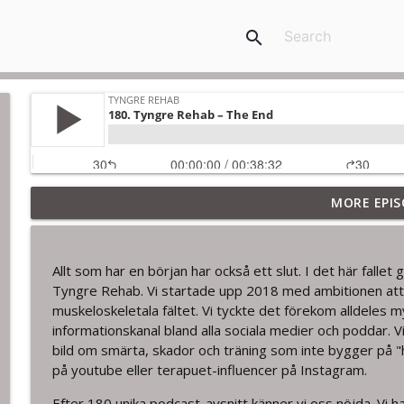
search
MORE EPIS
180. Tyngre Rehab – The End
Tyngre Rehab
Allt som har en början har också ett slut. I det här fall
179. Paul Ackermann om senor, tendinopatier och 
Tyngre Rehab. Vi startade upp 2018 med ambitionen att
Tyngre Rehab
muskeloskeletala fältet. Vi tyckte det förekom alldeles m
informationskanal bland alla sociala medier och poddar. V
bild om smärta, skador och träning som inte bygger på "h
178. Pete Moore och guiden The Pain Toolkit: Pain
på youtube eller terapuet-influencer på Instagram.
Tyngre Rehab
Efter 180 unika podcast-avsnitt känner vi oss nöjda. Vi h