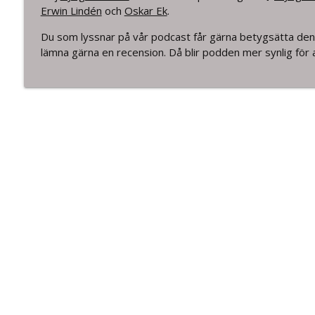
172. Hälsporre
Erwin Lindén
och
Oskar Ek
.
Tyngre Rehab
Du som lyssnar på vår podcast får gärna betygsätta de
lämna gärna en recension. Då blir podden mer synlig för an
171. Olika typer av smärta med smärtläkaren Kars
Tyngre Rehab