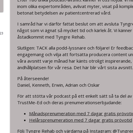
inom olika expertområden, avlivat myter, visat på kompl
177. Pete Moore och guiden The Pain Toolkit: Pain
betonat betydelsen av patientcentrerad vård.
Tyngre Rehab
I samråd har vi därför fattat beslut om att avsluta Tyn
något som vi ägnat så mycket tid och kärlek åt. Vi känner
023
176. Läkemedel vid olika typer av smärta med Kars
åstadkommit med Tyngre Rehab.
Tyngre Rehab
Slutligen: TACK alla podd-lyssnare och följare! Er feedbac
engagemang och vilja att fortsätta producera content un
175. Motivation
våra avsnitt varje månad har känts otroligt inspirerande
ändhållplatsen för vår resa. Det här blir vårt sista avsnitt.
Tyngre Rehab
På återseende!
Daniel, Kenneth, Erwin, Adrian och Oskar
174. Den missuppfattade biopsykosociala modelle
Tyngre Rehab
För att stötta vår podcast på ett enkelt sätt så ta del 
TrustMe-Ed och deras prenumerationserbjudande:
173. In med 2023, ut med 2022
Månadsprenumeration med 7 dagar gratis prövoti
Tyngre Rehab
Helårsprenumeration med 7 dagar gratis prövotid
Följ
Tyngre Rehab
och värdarna på Instagram:
@Tyngre