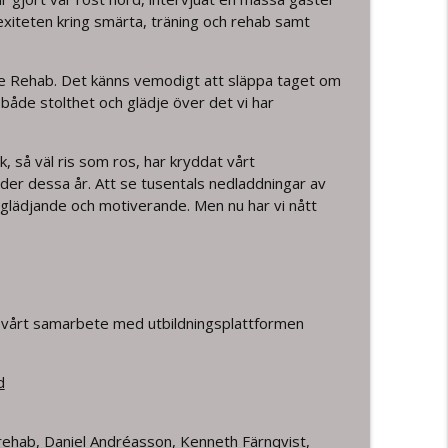
exiteten kring smärta, träning och rehab samt
 Self Management – del 1
info_outline
gre Rehab. Det känns vemodigt att släppa taget om
 både stolthet och glädje över det vi har
ten Ahlbeck
info_outline
k, så väl ris som ros, har kryddat vårt
der dessa år. Att se tusentals nedladdningar av
, glädjande och motiverande. Men nu har vi nått
info_outline
n med Ben Cormack
info_outline
av vårt samarbete med utbildningsplattformen
info_outline
d
rehab
,
Daniel Andréasson
,
Kenneth Färnqvist
,