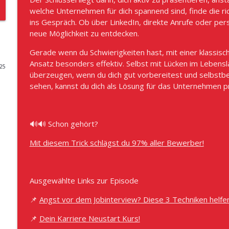
welche Unternehmen für dich spannend sind, finde die ri
#1039 - Warum Angebote im Vertrieb wirklich ster
ins Gespräch. Ob über LinkedIn, direkte Anrufe oder pers
neue Möglichkeit zu entdecken.
VertriebsFunk – Der B2B Vertriebs-Podcast
Gerade wenn du Schwierigkeiten hast, mit einer klassi
#1038 - Führung macht den Unterschied! So geht 
Ansatz besonders effektiv. Selbst mit Lücken im Lebens
025
Dietmar Schneider
überzeugen, wenn du dich gut vorbereitest und selbstbew
VertriebsFunk – Der B2B Vertriebs-Podcast
sehen, kannst du dich als Lösung für das Unternehmen p
#1037 - Das Trainingsgeheimnis von Elite-Sales-Te
automatisch besser
🔊🔊 Schon gehört?
VertriebsFunk – Der B2B Vertriebs-Podcast
Mit diesem Trick schlägst du 97% aller Bewerber!
#1036 - Den Rabatt für deinen Kunden zahlt der Sta
Fördermittel-Experte Markus Milz
VertriebsFunk – Der B2B Vertriebs-Podcast
Ausgewählte Links zur Episode
#1035 - Autoresponder im Vertrieb - "Bin dann mal
📌
Angst vor dem Jobinterview? Diese 3 Techniken helfe
VertriebsFunk – Der B2B Vertriebs-Podcast
📌
Dein Karriere Neustart Kurs!