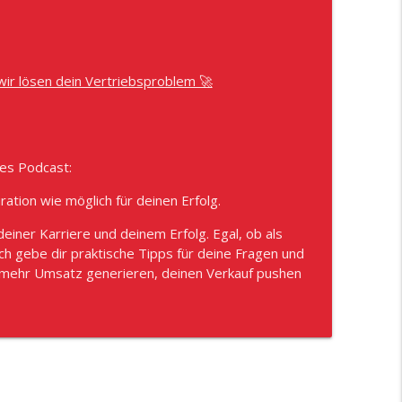
s auf drei Kontinenten. Mit Olaf Detlef
info_outline
 wir lösen dein Vertriebsproblem 🚀
 10% Fehleinstellungen mit dem richtigen
info_outline
es Podcast:
ration wie möglich für deinen Erfolg.
einer Karriere und deinem Erfolg. Egal, ob als
ch gebe dir praktische Tipps für deine Fragen und
, mehr Umsatz generieren, deinen Verkauf pushen