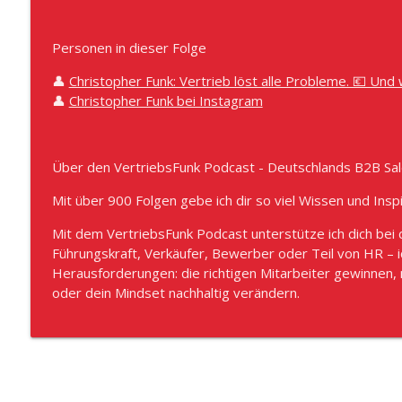
#1034 - Florett statt Säbel: Moderner Solution Sale
VertriebsFunk – Der B2B Vertriebs-Podcast
Personen in dieser Folge
👤
Christopher Funk: Vertrieb löst alle Probleme. 💶 Und
#1033 - Vom Würfeln zur Wissenschaft: Weniger als
👤
Christopher Funk bei Instagram
Recruiting-Prozess
VertriebsFunk – Der B2B Vertriebs-Podcast
Über den VertriebsFunk Podcast - Deutschlands B2B Sal
Mit über 900 Folgen gebe ich dir so viel Wissen und Inspi
Mit dem VertriebsFunk Podcast unterstütze ich dich bei d
Führungskraft, Verkäufer, Bewerber oder Teil von HR – i
Herausforderungen: die richtigen Mitarbeiter gewinnen
oder dein Mindset nachhaltig verändern.