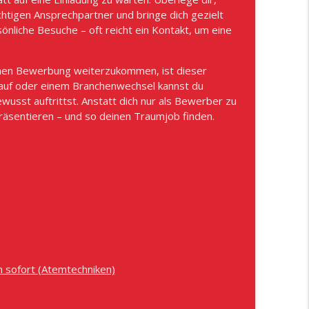
chtigen Ansprechpartner und bringe dich gezielt
ben: Das Mobilizer-Theorem
önliche Besuche – oft reicht ein Kontakt, um eine
info_outline
schen Bewerbung weiterzukommen, ist dieser
Turnaround im komplexen Lösungsverkauf – mit
lauf oder einem Branchenwechsel kannst du
info_outline
usst auftrittst. Anstatt dich nur als Bewerber zu
räsentieren – und so deinen Traumjob finden.
ams – so wird auch dein Vertriebsteam
info_outline
at – dein neues CRM gleich mit. Mit
info_outline
 weg" – und der Kunde auch.
n sofort (Atemtechniken)
info_outline