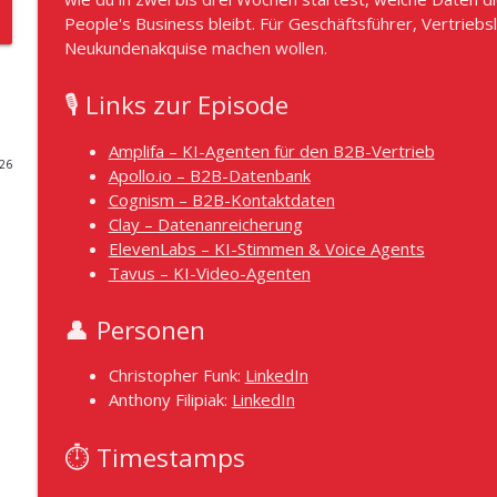
People's Business bleibt. Für Geschäftsführer, Vertriebsle
#1039 - Warum Angebote im Vertrieb wirklich ster
Neukundenakquise machen wollen.
VertriebsFunk – Der B2B Vertriebs-Podcast
🎙️ Links zur Episode
#1038 - Führung macht den Unterschied! So geht 
Amplifa – KI-Agenten für den B2B-Vertrieb
Dietmar Schneider
026
Apollo.io – B2B-Datenbank
VertriebsFunk – Der B2B Vertriebs-Podcast
Cognism – B2B-Kontaktdaten
Clay – Datenanreicherung
#1037 - Das Trainingsgeheimnis von Elite-Sales-Te
ElevenLabs – KI-Stimmen & Voice Agents
automatisch besser
Tavus – KI-Video-Agenten
VertriebsFunk – Der B2B Vertriebs-Podcast
#1036 - Den Rabatt für deinen Kunden zahlt der Sta
👤 Personen
Fördermittel-Experte Markus Milz
VertriebsFunk – Der B2B Vertriebs-Podcast
Christopher Funk:
LinkedIn
Anthony Filipiak:
LinkedIn
#1035 - Autoresponder im Vertrieb - "Bin dann mal
⏱️ Timestamps
VertriebsFunk – Der B2B Vertriebs-Podcast