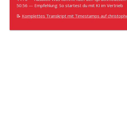
50:56 — Empfehlung: So startest du mit KI im Vertrieb
📝
Komplettes Transkript mit Timestamps auf christoph