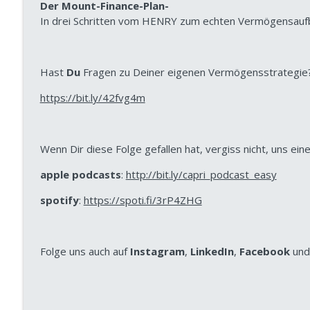
287 bAV für Gesellschafter-Geschäftsführer: Waru
Der Mount-Finance-Plan-
scheitern!
In drei Schritten vom HENRY zum echten Vermögensauf
Vom Sparer zum Investor | Dein Podcast für wissenschaftliches 
286 Schwankende Einnahmen – aber trotzdem Ver
Hast
Du
Fragen zu Deiner eigenen Vermögensstrategie? S
Vom Sparer zum Investor | Dein Podcast für wissenschaftliches 
https://bit.ly/42fvg4m
Wenn Dir diese Folge gefallen hat, vergiss nicht, uns 
apple podcasts
:
http://bit.ly/capri_podcast_easy
spotify
:
https://spoti.fi/3rP4ZHG
Folge uns auch auf
Instagram
,
LinkedIn
,
Facebook
un