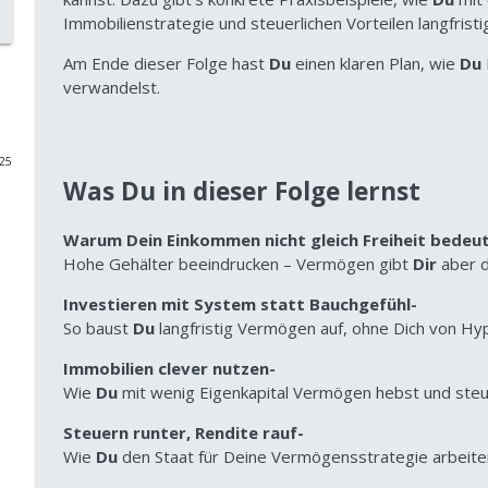
Immobilienstrategie und steuerlichen Vorteilen langfristi
292 Ruhestandsplanung: Warum die meisten Mensche
gehen
Am Ende dieser Folge hast
Du
einen klaren Plan, wie
Du
Vom Sparer zum Investor | Dein Podcast für wissenschaftliches 
verwandelst.
291 Unternehmensanleihen: Der unterschätzte Risi
Vom Sparer zum Investor | Dein Podcast für wissenschaftliches 
025
Was Du in dieser Folge lernst
290 Altersvorsorge für Ärzte: Warum das Versorgung
Warum Dein Einkommen nicht gleich Freiheit bedeu
Vom Sparer zum Investor | Dein Podcast für wissenschaftliches 
Hohe Gehälter beeindrucken – Vermögen gibt
Dir
aber d
Investieren mit System statt Bauchgefühl-
289 Ohne Plan wird's teuer: Wie du die Anlagestrateg
So baust
Du
langfristig Vermögen auf, ohne Dich von Hyp
Vom Sparer zum Investor | Dein Podcast für wissenschaftliches 
Immobilien clever nutzen-
Wie
Du
mit wenig Eigenkapital Vermögen hebst und steue
288 Sportziel erreicht, Vermögensziel verfehlt: Wa
Performance Coach Tell Wollert
Steuern runter, Rendite rauf-
Vom Sparer zum Investor | Dein Podcast für wissenschaftliches 
Wie
Du
den Staat für Deine Vermögensstrategie arbeiten