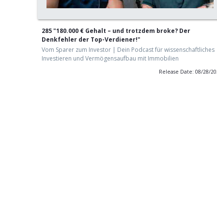
285 "180.000 € Gehalt – und trotzdem broke? Der
Denkfehler der Top-Verdiener!"
Vom Sparer zum Investor | Dein Podcast für wissenschaftliches
Investieren und Vermögensaufbau mit Immobilien
Release Date: 08/28/2