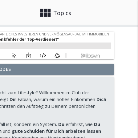
view_module
close
Topics
ODES
icher?
info_outline
Investieren und Vermögensaufbau mit Immobilien
cht zum Lifestyle? Willkommen im Club der
 trotzdem ein Fehler
zeigt
Dir
Fabian, warum ein hohes Einkommen
Dich
info_outline
Investieren und Vermögensaufbau mit Immobilien
Schritten den Aufstieg zu Deinem persönlichen
ängig vom Rentensystem wirst!
ll ist, sondern ein System.
Du
erfährst, wie
Du
info_outline
Investieren und Vermögensaufbau mit Immobilien
n
und
gute Schulden für Dich arbeiten lassen
einer Kombination aus Wertpapierdepot,