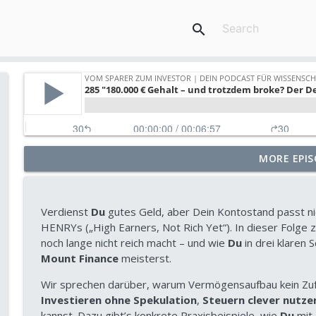
search
MORE EPIS
295 Bundesanleihen: sicher, aber macht dich das re
Vom Sparer zum Investor | Dein Podcast für wissenschaftliches 
Verdienst
Du
gutes Geld, aber Dein Kontostand passt ni
294 KI ist die Zukunft, aber KI-Fonds zu kaufen ist
HENRYs („High Earners, Not Rich Yet“). In dieser Folge 
Vom Sparer zum Investor | Dein Podcast für wissenschaftliches 
noch lange nicht reich macht – und wie
Du
in drei klaren 
Mount Finance
meisterst.
293 Kapitalgedeckte Altersvorsorge: Wie du unabh
Wir sprechen darüber, warum Vermögensaufbau kein Zufa
Vom Sparer zum Investor | Dein Podcast für wissenschaftliches 
Investieren ohne Spekulation
,
Steuern clever nutze
kannst. Dazu gibt’s konkrete Praxisbeispiele, wie
Du
mit 