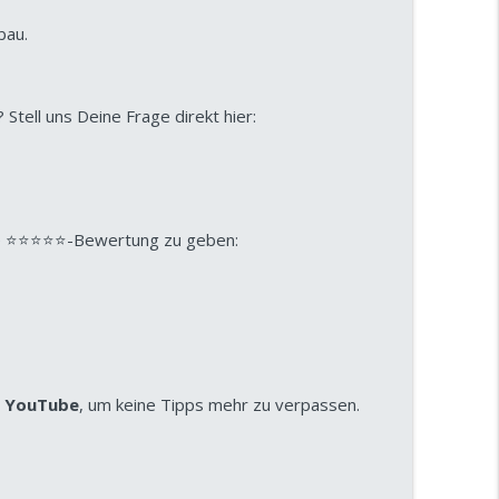
m die meisten Konzepte beim Stresstest
info_outline
bau.
Investieren und Vermögensaufbau mit Immobilien
mögen aufbauen?
tell uns Deine Frage direkt hier:
info_outline
Investieren und Vermögensaufbau mit Immobilien
eine ⭐⭐⭐⭐⭐-Bewertung zu geben:
d
YouTube
, um keine Tipps mehr zu verpassen.