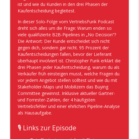
ist und wie du Kunden in den drei Phasen der
VertriebsFunk – Der B2B Vertriebs-Podcast
Kaufentscheidung begleitest.
#1040 - Channel Sales: So wird dein
In dieser Solo-Folge vom VertriebsFunk Podcast
Partnervertrieb erfolgreich – planbar
dreht sich alles um die Frage: Warum enden so
info_outline
und profitabel. Mit Rudolf Schuler.
viele qualifizierte B2B-Pipelines in „No Decision“?
VertriebsFunk – Der B2B Vertriebs-Podcast
Die Antwort: Der Kunde entscheidet sich nicht
gegen dich, sondern gar nicht. 95 Prozent der
#1039 - Warum Angebote im Vertrieb
Kaufentscheidungen fallen, bevor der Lieferant
info_outline
wirklich sterben: Das Mobilizer-Theorem
überhaupt involviert ist. Christopher Funk erklärt die
VertriebsFunk – Der B2B Vertriebs-Podcast
drei Phasen jeder Kaufentscheidung, warum du als
Verkäufer früh einsteigen musst, welche Fragen du
#1038 - Führung macht den Unterschied!
vor jedem Angebot stellen solltest und wie du mit
So geht Turnaround im komplexen
Stakeholder-Maps und Mobilizern das Buying
info_outline
Lösungsverkauf – mit Dietmar Schneider
Committee gewinnst. Inklusive aktueller Gartner-
VertriebsFunk – Der B2B Vertriebs-Podcast
und Forrester-Zahlen, der 4 häufigsten
Vertriebsfehler und einer ehrlichen Pipeline-Analyse
#1037 - Das Trainingsgeheimnis von
als Hausaufgabe.
Elite-Sales-Teams – so wird auch dein
info_outline
Vertriebsteam automatisch besser
🎙️ Links zur Episode
VertriebsFunk – Der B2B Vertriebs-Podcast