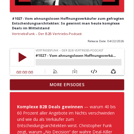
#1027 - Vom ahnungslosen Hoffnungsverkäufer zum gefragten
Entscheidungsarchitekten: So gewinnt man heute komplexe
Deals im Mittelstand
VertriebsFunk – Der B2B Vertriebs-Podcast
Release Date: 04/22/2026
#1042 - Schluss mit Standwache: Warum
MORE EPISODES
die meisten Messen Geldverschwendung
info_outline
sind – und wie du es richtig machst. Mit
Björn Andres.
Komplexe B2B Deals gewinnen
— warum 40 bis
VertriebsFunk – Der B2B Vertriebs-Podcast
60 Prozent aller Angebote im Nichts verschwinden
und wie du als Verkäufer zum
#1041 - Moderner Vertrieb im Mittelstand
Entscheidungsarchitekten wirst. Christopher Funk
vom Hoffen zur aktiven
info_outline
zeigt, warum „No Decision“ der wahre Deal-Killer
Marktbearbeitung