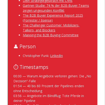
Dein Strategiegespräch mit Chris
#1036 - Den Rabatt für deinen Kunden
Gartner-Studie: 74 % der B2B-Buyer-Teams
zahlt der Staat – dein neues CRM gleich
zeigen ungesunden Konflikt
info_outline
mit. Mit Fördermittel-Experte Markus
The B2B Buyer Experience Report 2025
Milz
(Forrester / 6sense)
VertriebsFunk – Der B2B Vertriebs-Podcast
The Challenger Customer: Mobilizers,
Talkers, and Blockers
#1035 - Autoresponder im Vertrieb - "Bin
Mapping the B2B Buying Committee
info_outline
dann mal weg" – und der Kunde auch.
VertriebsFunk – Der B2B Vertriebs-Podcast
👤 Person
#1034 - Florett statt Säbel: Moderner
Christopher Funk:
LinkedIn
Solution Sales auf drei Kontinenten. Mit
info_outline
Olaf Detlef
⏱️ Timestamps
VertriebsFunk – Der B2B Vertriebs-Podcast
00:00 — Warum Angebote verloren gehen: Die „No
#1033 - Vom Würfeln zur Wissenschaft:
Decision“-Falle
Weniger als 10% Fehleinstellungen mit
info_outline
01:54 — 40 bis 60 Prozent der Pipelines enden
dem richtigen Recruiting-Prozess
ohne Entscheidung
VertriebsFunk – Der B2B Vertriebs-Podcast
03:56 — Angebote im Blindflug: Tote Pferde in
deiner Pipeline