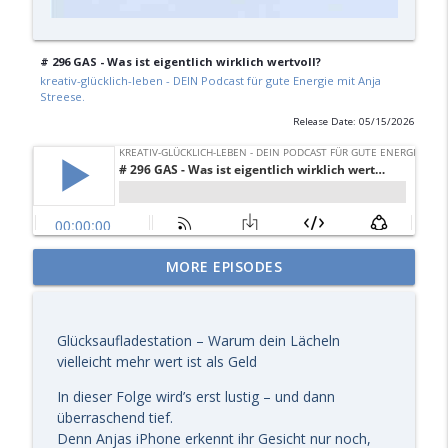
# 296 GAS - Was ist eigentlich wirklich wertvoll?
kreativ-glücklich-leben - DEIN Podcast für gute Energie mit Anja
Streese.
Release Date: 05/15/2026
# 307 GAS jetzt die Richtige :O)) - Kleine
MORE EPISODES
Augenblicke – großes Glück!
info_outline
kreativ-glücklich-leben - DEIN Podcast für gute Energie
mit Anja Streese.
Glücksaufladestation – Warum dein Lächeln
vielleicht mehr wert ist als Geld
# 307 GAS - Kleine Augenblicke – großes
Glück!
In dieser Folge wird’s erst lustig – und dann
info_outline
kreativ-glücklich-leben - DEIN Podcast für gute Energie
überraschend tief.
mit Anja Streese.
Denn Anjas iPhone erkennt ihr Gesicht nur noch,