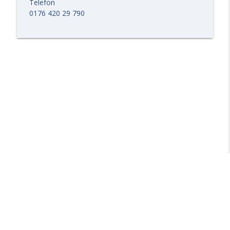
Telefon
0176 420 29 790
Libsyn Directory -
Liberated Syndication