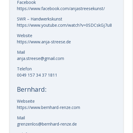
Facebook
Lebensfreude!
info_outline
https://www.facebook.com/anjastreesekunst/
kreativ-glücklich-leben - DEIN Podcast für gute Energie
mit Anja Streese.
SWR – Handwerkskunst
https://www.youtube.com/watch?v=0SDCskGj7u8
# 301 GAS - Sich selbst wieder spüren!
Website
info_outline
kreativ-glücklich-leben - DEIN Podcast für gute Energie
https://www.anja-streese.de
mit Anja Streese.
Mail
# 300 GAS - Glücks‑Ping‑Pong – Unsere
anja.streese@gmail.com
ersten 10 Glücksbausteine
info_outline
kreativ-glücklich-leben - DEIN Podcast für gute Energie
Telefon
mit Anja Streese.
0049 157 34 37 1811
# 299 GAS - Jeder Tag ist ein Feiertag!
Bernhard:
info_outline
kreativ-glücklich-leben - DEIN Podcast für gute Energie
mit Anja Streese.
Webseite
https://www.bernhard-renze.com
Mail
grenzenlos@bernhard-renze.de