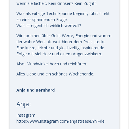
wenn sie lächelt. Kein Grinsen? Kein Zugriff.
# 306 GAS - Hobby oder Beruf? Wo steckt
Was als witzige Technikpanne beginnt, führt direkt
das Glück?
info_outline
zu einer spannenden Frage:
kreativ-glücklich-leben - DEIN Podcast für gute Energie
Was ist eigentlich wirklich wertvoll?
mit Anja Streese.
Wir sprechen über Geld, Werte, Energie und warum
# 305 GAS – Was habe ich heute Gutes
der wahre Wert oft weit hinter dem Preis steckt.
getan? – Eine Frage, die den Tag
Eine kurze, leichte und gleichzeitig inspirierende
info_outline
verändern kann
Folge mit viel Herz und einem Augenzwinkern.
kreativ-glücklich-leben - DEIN Podcast für gute Energie
mit Anja Streese.
Also: Mundwinkel hoch und reinhören.
Alles Liebe und ein schönes Wochenende.
# 304 GAS - Wo die Energie stimmt,
wächst das Glück!
info_outline
kreativ-glücklich-leben - DEIN Podcast für gute Energie
Anja und Bernhard
mit Anja Streese.
Anja:
# 303 GAS – Noch mehr Türen zum Glück!
info_outline
kreativ-glücklich-leben - DEIN Podcast für gute Energie
Instagram
mit Anja Streese.
https://www.instagram.com/anjastreese/?hl=de
# 302 GAS - Deine tägliche Portion